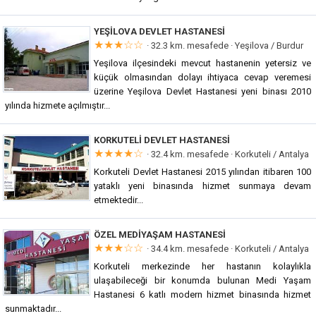
YEŞILOVA DEVLET HASTANESI
★★★☆☆
· 32.3 km. mesafede ·
Yeşilova / Burdur
Yeşilova ilçesindeki mevcut hastanenin yetersiz ve
küçük olmasından dolayı ihtiyaca cevap veremesi
üzerine Yeşilova Devlet Hastanesi yeni binası 2010
yılında hizmete açılmıştır...
KORKUTELI DEVLET HASTANESI
★★★★☆
· 32.4 km. mesafede ·
Korkuteli / Antalya
Korkuteli Devlet Hastanesi 2015 yılından itibaren 100
yataklı yeni binasında hizmet sunmaya devam
etmektedir...
ÖZEL MEDIYAŞAM HASTANESI
★★★☆☆
· 34.4 km. mesafede ·
Korkuteli / Antalya
Korkuteli merkezinde her hastanın kolaylıkla
ulaşabileceği bir konumda bulunan Medi Yaşam
Hastanesi 6 katlı modern hizmet binasında hizmet
sunmaktadır...