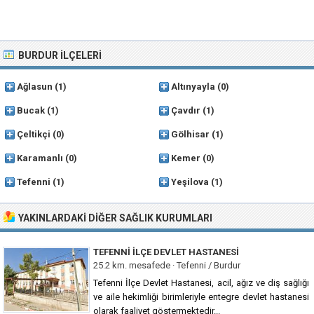
BURDUR İLÇELERI
Ağlasun
(1)
Altınyayla
(0)
Bucak
(1)
Çavdır
(1)
Çeltikçi
(0)
Gölhisar
(1)
Karamanlı
(0)
Kemer
(0)
Tefenni
(1)
Yeşilova
(1)
YAKINLARDAKI DIĞER SAĞLIK KURUMLARI
TEFENNI İLÇE DEVLET HASTANESI
25.2 km. mesafede ·
Tefenni / Burdur
Tefenni İlçe Devlet Hastanesi, acil, ağız ve diş sağlığı
ve aile hekimliği birimleriyle entegre devlet hastanesi
olarak faaliyet göstermektedir...