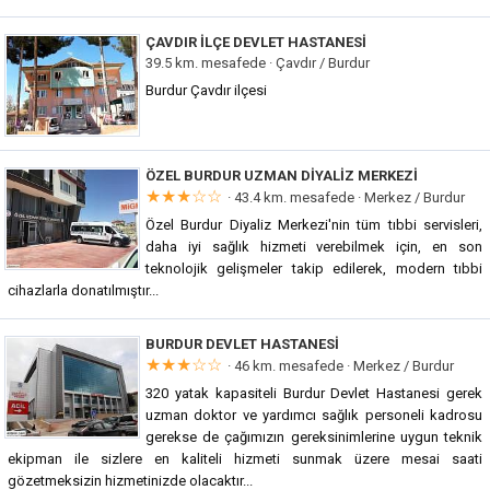
ÇAVDIR İLÇE DEVLET HASTANESI
39.5 km. mesafede ·
Çavdır / Burdur
Burdur Çavdır ilçesi
ÖZEL BURDUR UZMAN DIYALIZ MERKEZI
★★★☆☆
· 43.4 km. mesafede ·
Merkez / Burdur
Özel Burdur Diyaliz Merkezi'nin tüm tıbbi servisleri,
daha iyi sağlık hizmeti verebilmek için, en son
teknolojik gelişmeler takip edilerek, modern tıbbi
cihazlarla donatılmıştır...
BURDUR DEVLET HASTANESI
★★★☆☆
· 46 km. mesafede ·
Merkez / Burdur
320 yatak kapasiteli Burdur Devlet Hastanesi gerek
uzman doktor ve yardımcı sağlık personeli kadrosu
gerekse de çağımızın gereksinimlerine uygun teknik
ekipman ile sizlere en kaliteli hizmeti sunmak üzere mesai saati
gözetmeksizin hizmetinizde olacaktır...