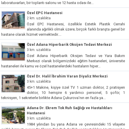
laboratuvarları, bir toplantı salonu ve 12 hasta odası ile...
Özel EPC Hastanesi
2 km. uzaklıkta
Özel EPC Hastanesi, özellikle Estetik Plastik Cerrahi
alanında ağırlıklı olmak üzere; birçok farklı branşta genel bir
hastane olarak hizmet vermektedir....
Özel Adana Hiperbarik Oksijen Tedavi Merkezi
3 km. uzaklıkta
Özel Adana Hiperbarik Oksijen Tedavi ve Yara Bakım
Merkezi olarak bölgemizdeki eğitim hastaneleri, üniversite
hastaneleri ile kamu ve özel hastanelerdeki hastaların hiper...
Özel Dr. Halil İbrahim Varan Diyaliz Merkezi
3 km. uzaklıkta
45+1 Makine, kişiye özel TV 1 uzman doktor, 2 pratisyen
doktor, 10 hemşire 6 yardımcı personel, 5 şoför, 1
teknisyen, 1 sekreterle birlikte Adana Çukurova'nın en fazla ya...
Adana Dr. Ekrem Tok Ruh Sağlığı ve Hastalıkları
Hastanesi
3 km. uzaklıkta
1984 yılından bu yana Adana ve çevresindeki 15 vilayete