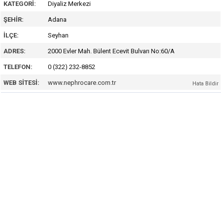
KATEGORI:
Diyaliz Merkezi
ŞEHIR:
Adana
İLÇE:
Seyhan
ADRES:
2000 Evler Mah. Bülent Ecevit Bulvarı No:60/A
TELEFON:
0 (322) 232-8852
WEB SITESI:
www.nephrocare.com.tr
Hata Bildir