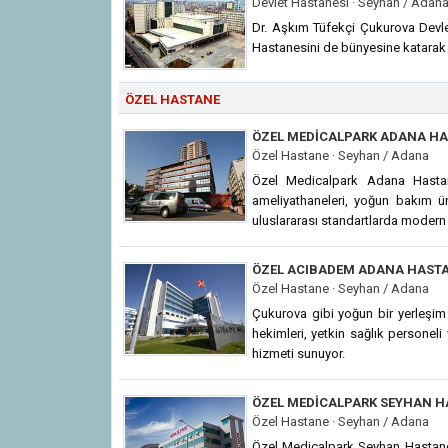
Devlet Hastanesi ·
Seyhan / Adan
Dr. Aşkım Tüfekçi Çukurova Dev
Hastanesini de bünyesine katarak
ÖZEL HASTANE
ÖZEL MEDICALPARK ADANA HA
Özel Hastane ·
Seyhan / Adana
Özel Medicalpark Adana Hastan
ameliyathaneleri, yoğun bakım ünit
uluslararası standartlarda modern 
ÖZEL ACIBADEM ADANA HASTA
Özel Hastane ·
Seyhan / Adana
Çukurova gibi yoğun bir yerleşi
hekimleri, yetkin sağlık personeli 
hizmeti sunuyor.
ÖZEL MEDICALPARK SEYHAN H
Özel Hastane ·
Seyhan / Adana
Özel Medicalpark Seyhan Hastanes