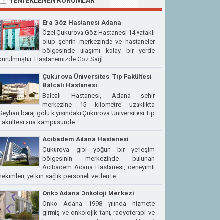
YENI EKLENEN KURUMLAR
Era Göz Hastanesi Adana
Özel Çukurova Göz Hastanesi 14 yataklı
olup şehrin merkezinde ve hastaneler
bölgesinde ulaşımı kolay bir yerde
kurulmuştur. Hastanemizde Göz Sağl...
Çukurova Üniversitesi Tıp Fakültesi
Balcalı Hastanesi
Balcalı Hastanesi, Adana şehir
merkezine 15 kilometre uzaklıkta
Seyhan baraj gölü kıyısındaki Çukurova Üniversitesi Tıp
Fakültesi ana kampüsünde ...
Acıbadem Adana Hastanesi
Çukurova gibi yoğun bir yerleşim
bölgesinin merkezinde bulunan
Acıbadem Adana Hastanesi, deneyimli
hekimleri, yetkin sağlık personeli ve ileri te...
Onko Adana Onkoloji Merkezi
Onko Adana 1998 yılında hizmete
girmiş ve onkolojik tanı, radyoterapi ve