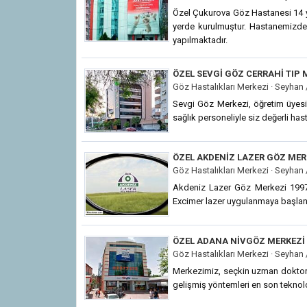
Özel Çukurova Göz Hastanesi 14 ya
yerde kurulmuştur. Hastanemizde Gö
yapılmaktadır.
ÖZEL SEVGI GÖZ CERRAHI TIP 
Göz Hastalıkları Merkezi ·
Seyhan 
Sevgi Göz Merkezi, öğretim üyesi
sağlık personeliyle siz değerli ha
ÖZEL AKDENIZ LAZER GÖZ MER
Göz Hastalıkları Merkezi ·
Seyhan 
Akdeniz Lazer Göz Merkezi 1997
Excimer lazer uygulanmaya başlan
ÖZEL ADANA NIVGÖZ MERKEZI
Göz Hastalıkları Merkezi ·
Seyhan 
Merkezimiz, seçkin uzman doktor 
gelişmiş yöntemleri en son teknoloj