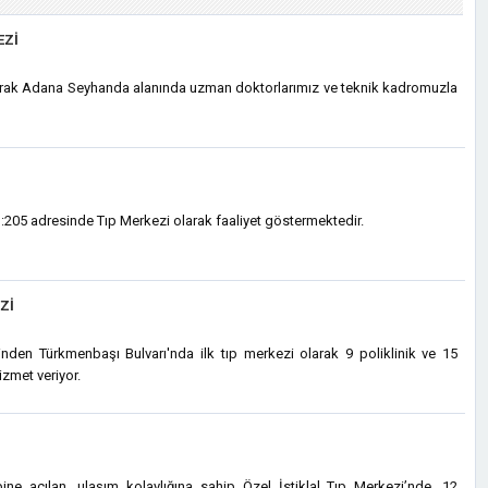
EZI
arak Adana Seyhanda alanında uzman doktorlarımız ve teknik kadromuzla
05 adresinde Tıp Merkezi olarak faaliyet göstermektedir.
ZI
inden Türkmenbaşı Bulvarı'nda ilk tıp merkezi olarak 9 poliklinik ve 15
hizmet veriyor.
ine açılan, ulaşım kolaylığına sahip Özel İstiklal Tıp Merkezi’nde, 12