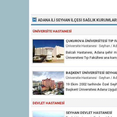
ADANA İLI
SEYHAN İLÇESI SAĞLIK KURUMLAR
ÜNIVERSITE HASTANESI
ÇUKUROVA ÜNIVERSITESI TIP F
Üniversite Hastanesi ·
Seyhan / A
Balcalı Hastanesi, Adana şehir m
Üniversitesi Tıp Fakültesi ana ka
BAŞKENT ÜNIVERSITESI SEYHA
Üniversite Hastanesi ·
Seyhan / A
19 Ekim 2002 tarihinde Özel Seyh
Başkent Üniversitesi Adana Uygul
DEVLET HASTANESI
SEYHAN DEVLET HASTANESI