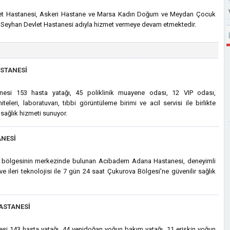
a
let Hastanesi, Askeri Hastane ve Marsa Kadın Doğum ve Meydan Çocuk
 Seyhan Devlet Hastanesi adıyla hizmet vermeye devam etmektedir.
STANESI
esi 153 hasta yatağı, 45 poliklinik muayene odası, 12 VIP odası,
eleri, laboratuvarı, tıbbi görüntüleme birimi ve acil servisi ile birlikte
sağlık hizmeti sunuyor.
NESI
m bölgesinin merkezinde bulunan Acıbadem Adana Hastanesi, deneyimli
ve ileri teknolojisi ile 7 gün 24 saat Çukurova Bölgesi'ne güvenilir sağlık
ASTANESI
i 143 hasta yatağı, 44 yenidoğan yoğun bakım yatağı, 11 erişkin yoğun