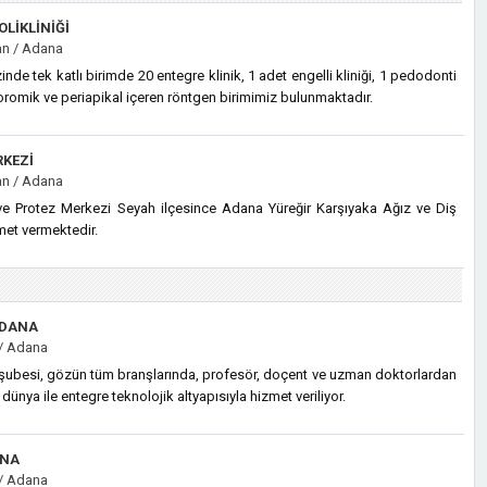
OLIKLINIĞI
n / Adana
de tek katlı birimde 20 entegre klinik, 1 adet engelli kliniği, 1 pedodonti
anoromik ve periapikal içeren röntgen birimimiz bulunmaktadır.
RKEZI
n / Adana
ve Protez Merkezi Seyah ilçesince Adana Yüreğir Karşıyaka Ağız ve Diş
met vermektedir.
ADANA
/ Adana
ubesi, gözün tüm branşlarında, profesör, doçent ve uzman doktorlardan
nya ile entegre teknolojik altyapısıyla hizmet veriliyor.
ANA
/ Adana