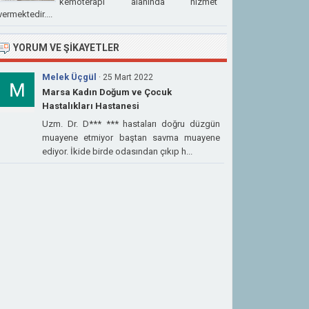
kemoterapi alanında hizmet
vermektedir....
YORUM VE ŞIKAYETLER
Melek Üçgül
· 25 Mart 2022
Marsa Kadın Doğum ve Çocuk
Hastalıkları Hastanesi
Uzm. Dr. D*** *** hastaları doğru düzgün
muayene etmiyor baştan savma muayene
ediyor. İkide birde odasından çıkıp h...