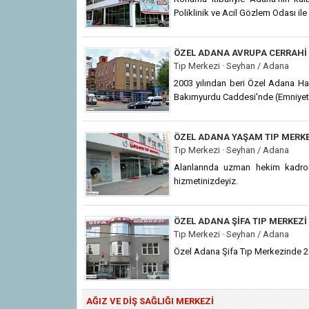
Poliklinik ve Acil Gözlem Odası ile
ÖZEL ADANA AVRUPA CERRAHI 
Tıp Merkezi ·
Seyhan / Adana
2003 yılından beri Özel Adana Ha
Bakımyurdu Caddesi'nde (Emniyet 
ÖZEL ADANA YAŞAM TIP MERKE
Tıp Merkezi ·
Seyhan / Adana
Alanlarında uzman hekim kadrom
hizmetinizdeyiz.
ÖZEL ADANA ŞIFA TIP MERKEZI
Tıp Merkezi ·
Seyhan / Adana
Özel Adana Şifa Tıp Merkezinde 25 y
AĞIZ VE DIŞ SAĞLIĞI MERKEZI