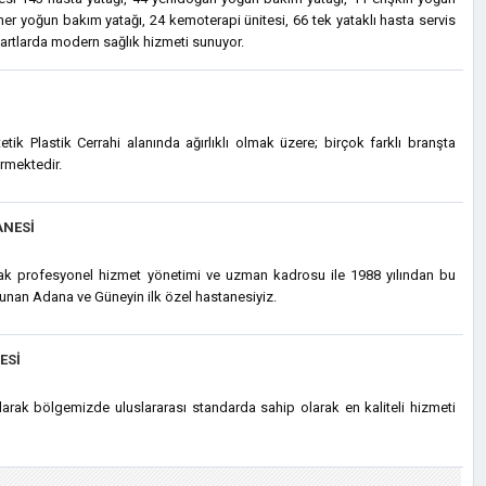
ner yoğun bakım yatağı, 24 kemoterapi ünitesi, 66 tek yataklı hasta servis
ndartlarda modern sağlık hizmeti sunuyor.
tik Plastik Cerrahi alanında ağırlıklı olmak üzere; birçok farklı branşta
rmektedir.
ANESI
arak profesyonel hizmet yönetimi ve uzman kadrosu ile 1988 yılından bu
 sunan Adana ve Güneyin ilk özel hastanesiyiz.
ESI
rak bölgemizde uluslararası standarda sahip olarak en kaliteli hizmeti