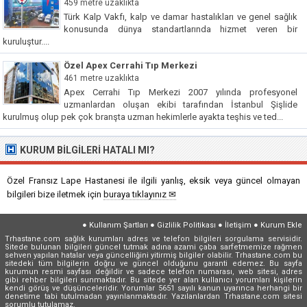
459 metre uzaklıkta
Türk Kalp Vakfı, kalp ve damar hastalıkları ve genel sağlık
konusunda dünya standartlarında hizmet veren bir
kuruluştur....
Özel Apex Cerrahi Tıp Merkezi
461 metre uzaklıkta
Apex Cerrahi Tıp Merkezi 2007 yılında profesyonel
uzmanlardan oluşan ekibi tarafından İstanbul Şişlide
kurulmuş olup pek çok branşta uzman hekimlerle ayakta teşhis ve ted...
KURUM BILGILERI HATALI MI?
Özel Fransız Lape Hastanesi ile ilgili yanlış, eksik veya güncel olmayan
bilgileri bize iletmek için
buraya tıklayınız ✉
●
Kullanım Şartları
●
Gizlilik Politikası
●
İletişim
●
Kurum Ekle
Trhastane.com sağlık kurumları adres ve telefon bilgileri sorgulama servisidir.
Sitede bulunan bilgileri güncel tutmak adına azami çaba sarfetmemize rağmen
sehven yapılan hatalar veya güncelliğini yitirmiş bilgiler olabilir. Trhastane.com bu
sitedeki tüm bilgilerin doğru ve güncel olduğunu garanti edemez. Bu sayfa
kurumun resmi sayfası değildir ve sadece telefon numarası, web sitesi, adres
gibi rehber bilgileri sunmaktadır. Bu sitede yer alan kullanıcı yorumları kişilerin
kendi görüş ve düşünceleridir. Yorumlar 5651 sayılı kanun uyarınca herhangi bir
denetime tabi tutulmadan yayınlanmaktadır. Yazılanlardan Trhastane.com sitesi
sorumlu tutulamaz.