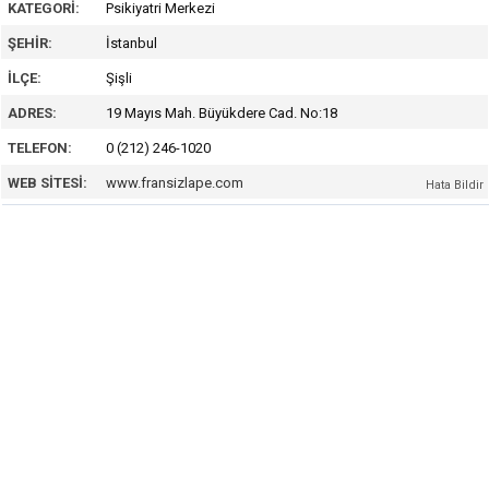
KATEGORI:
Psikiyatri Merkezi
ŞEHIR:
İstanbul
İLÇE:
Şişli
ADRES:
19 Mayıs Mah. Büyükdere Cad. No:18
TELEFON:
0 (212) 246-1020
WEB SITESI:
www.fransizlape.com
Hata Bildir