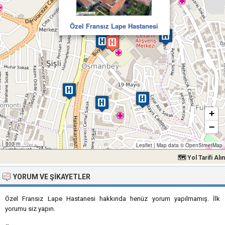
Özel Fransız Lape Hastanesi
+
−
300 m
Leaflet
|
Map data ©
OpenStreetMap
🗺 Yol Tarifi Alın
YORUM VE ŞIKAYETLER
Özel Fransız Lape Hastanesi hakkında henüz yorum yapılmamış. İlk
yorumu siz yapın.