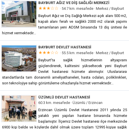
BAYBURT AĞIZ VE DIŞ SAĞLIĞI MERKEZI
★★★☆☆
· 54.7 km. mesafede ·
Merkez / Bayburt
Bayburt Ağız ve Diş Sağlığı Merkezi açık alanı 500 m2,
kapalı alanı ferah ve sağlıklı 2000 m2 olarak yapımı
tamamlanan yeni ADSM binasında 13 diş ünitesi ile
hizmet vermektedir...
BAYBURT DEVLET HASTANESI
★★★☆☆
· 55.5 km. mesafede ·
Merkez / Bayburt
Bayburt’ta sağlık hizmetlerinin altyapısını
güçlendirerek, kalitesini yükseltecek yeni Bayburt
Devlet hastanesi hizmete alınmıştır. Uluslararası
standartlarda tam donanımlı ameliyathaneleri, hasta odaları, poliklinikleri,
son teknolojiye sahip görüntüleme cihazlarıyla hizmet vermektedir...
ÜZÜMLÜ DEVLET HASTANESI
60.3 km. mesafede ·
Üzümlü / Erzincan
Erzincan Üzümlü Devlet Hastanesi 2011 yılında 25
yataklı yeni yapılan hastane binasında hizmete
başlamıştır. İlçemiz Devlet hastanesi ilçe merkezinde
6900 kişi belde ve köylerde dahil olmak üzere toplam 12995 kişiye sağlık