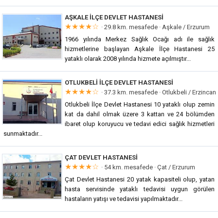
AŞKALE İLÇE DEVLET HASTANESI
★★★★☆
· 29.8 km. mesafede ·
Aşkale / Erzurum
1966 yılında Merkez Sağlık Ocağı adı ile sağlık
hizmetlerine başlayan Aşkale İlçe Hastanesi 25
yataklı olarak 2008 yılında hizmete açılmıştır...
OTLUKBELI İLÇE DEVLET HASTANESI
★★★★☆
· 37.3 km. mesafede ·
Otlukbeli / Erzincan
Otlukbeli İlçe Devlet Hastanesi 10 yataklı olup zemin
kat da dahil olmak üzere 3 kattan ve 24 bölümden
ibaret olup koruyucu ve tedavi edici sağlık hizmetleri
sunmaktadır...
ÇAT DEVLET HASTANESI
★★★★☆
· 54 km. mesafede ·
Çat / Erzurum
Çat Devlet Hastanesi 20 yatak kapasiteli olup, yatan
hasta servisinde yataklı tedavisi uygun görülen
hastaların yatışı ve tedavisi yapılmaktadır...