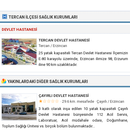
TERCAN İLÇESI SAĞLIK KURUMLARI
DEVLET HASTANESI
TERCAN DEVLET HASTANESI
Tercan / Erzincan
25 yatak kapasiteli Tercan Devlet Hastanesi İlçemizin
E-80 karayolu üzerinde, Erzincan ilimize 98, Erzurum
iline 90 km uzaklıktadır.
YAKINLARDAKI DIĞER SAĞLIK KURUMLARI
ÇAYIRLI DEVLET HASTANESI
★☆☆☆☆
· 29.6 km. mesafede ·
Çayırlı / Erzincan
3 katlı olarak inşa edilen 10 yatak kapasiteli Çayırlı
Devlet Hastanesi bünyesinde 112 Acil Servis,
Laboratuar, Acil müdahale odası, Doğumhane,
Toplum Sağlığı Ünitesi vs. birçok bölüm bulunmaktadır...