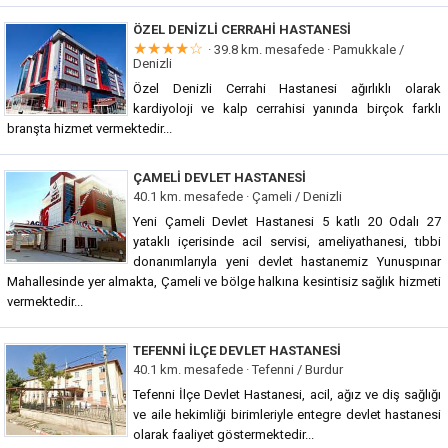
ÖZEL DENIZLI CERRAHI HASTANESI
★★★★☆
· 39.8 km. mesafede ·
Pamukkale /
Denizli
Özel Denizli Cerrahi Hastanesi ağırlıklı olarak
kardiyoloji ve kalp cerrahisi yanında birçok farklı
branşta hizmet vermektedir...
ÇAMELI DEVLET HASTANESI
40.1 km. mesafede ·
Çameli / Denizli
Yeni Çameli Devlet Hastanesi 5 katlı 20 Odalı 27
yataklı içerisinde acil servisi, ameliyathanesi, tıbbi
donanımlarıyla yeni devlet hastanemiz Yunuspınar
Mahallesinde yer almakta, Çameli ve bölge halkına kesintisiz sağlık hizmeti
vermektedir...
TEFENNI İLÇE DEVLET HASTANESI
40.1 km. mesafede ·
Tefenni / Burdur
Tefenni İlçe Devlet Hastanesi, acil, ağız ve diş sağlığı
ve aile hekimliği birimleriyle entegre devlet hastanesi
olarak faaliyet göstermektedir...