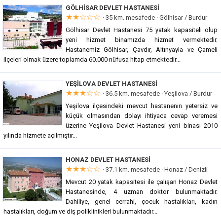
GÖLHISAR DEVLET HASTANESI
★★☆☆☆
· 35 km. mesafede ·
Gölhisar / Burdur
Gölhisar Devlet Hastanesi 75 yatak kapasiteli olup
yeni hizmet binamızda hizmet vermektedir.
Hastanemiz Gölhisar, Çavdır, Altınyayla ve Çameli
ilçeleri olmak üzere toplamda 60.000 nüfusa hitap etmektedir...
YEŞILOVA DEVLET HASTANESI
★★★☆☆
· 36.5 km. mesafede ·
Yeşilova / Burdur
Yeşilova ilçesindeki mevcut hastanenin yetersiz ve
küçük olmasından dolayı ihtiyaca cevap veremesi
üzerine Yeşilova Devlet Hastanesi yeni binası 2010
yılında hizmete açılmıştır...
HONAZ DEVLET HASTANESI
★★★☆☆
· 37.1 km. mesafede ·
Honaz / Denizli
Mevcut 20 yatak kapasitesi ile çalışan Honaz Devlet
Hastanesinde, 4 uzman doktor bulunmaktadır.
Dahiliye, genel cerrahi, çocuk hastalıkları, kadın
hastalıkları, doğum ve diş poliklinikleri bulunmaktadır...