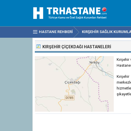
HASTANE REHBERI
KIRŞEHIR SAĞLIK KURUMLA
KIRŞEHIR ÇIÇEKDAĞI HASTANELERI
Kırşehir
Hastanes
Kırşehir
merkezl
hizmetl
şikayetle