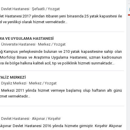
·
Devlet Hastanesi ·
Şefaatli / Yozgat
t Hastanesi 2017 yılından itibaren yeni binasında 25 yatak kapasitesi ile
l ve yenilikçi olarak hizmet vermektedir...
RMA VE UYGULAMA HASTANESI
·
Üniversite Hastanesi ·
Merkez / Yozgat
ğ Kampus yerleşkesinde bulunan ve 210 yatak kapasitesine sahip olan
i Morfoloji Binası ve Araştırma Uygulama Hastanesi, uzman kadrosunun
sı ile bölge halkına kaliteli acil, tıp ve poliklinik hizmeti sunmaktadır...
ALIZ MERKEZI
·
Diyaliz Merkezi ·
Merkez / Yozgat
Merkezi 2011 yılında hizmet vermeye başlamış olup haftanın altı günü
izmet vermektedir...
·
Devlet Hastanesi ·
Akpınar / Kırşehir
kpınar Devlet Hastanesi 2016 yılında hizmete girmiştir. Kırşehir Akpınar