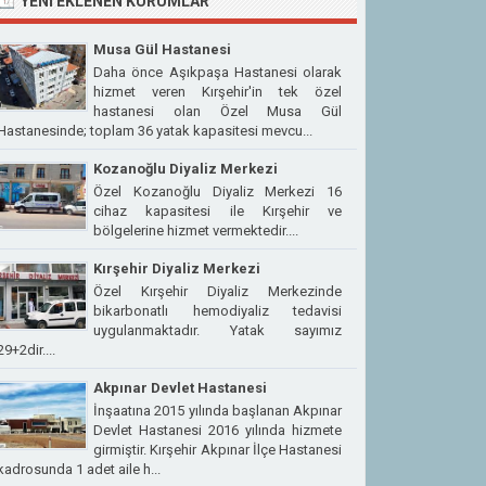
YENI EKLENEN KURUMLAR
Musa Gül Hastanesi
Daha önce Aşıkpaşa Hastanesi olarak
hizmet veren Kırşehir'in tek özel
hastanesi olan Özel Musa Gül
Hastanesinde; toplam 36 yatak kapasitesi mevcu...
Kozanoğlu Diyaliz Merkezi
Özel Kozanoğlu Diyaliz Merkezi 16
cihaz kapasitesi ile Kırşehir ve
bölgelerine hizmet vermektedir....
Kırşehir Diyaliz Merkezi
Özel Kırşehir Diyaliz Merkezinde
bikarbonatlı hemodiyaliz tedavisi
uygulanmaktadır. Yatak sayımız
29+2dir....
Akpınar Devlet Hastanesi
İnşaatına 2015 yılında başlanan Akpınar
Devlet Hastanesi 2016 yılında hizmete
girmiştir. Kırşehir Akpınar İlçe Hastanesi
kadrosunda 1 adet aile h...