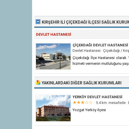
KIRŞEHIR İLI
ÇIÇEKDAĞI İLÇESI SAĞLIK KURU
DEVLET HASTANESI
ÇIÇEKDAĞI DEVLET HASTANESI
Devlet Hastanesi ·
Çiçekdağı / Kırş
Çiçekdağı İlçe Hastanesi olarak 10
hizmeti vermenin mutluluğunu yaş
YAKINLARDAKI DIĞER SAĞLIK KURUMLARI
YERKÖY DEVLET HASTANESI
★★★☆☆
· 5.4 km. mesafede ·
Yozgat Yerköy ilçesi