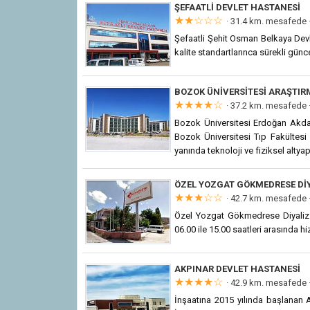
ŞEFAATLI DEVLET HASTANESI
★★☆☆☆
· 31.4 km. mesafede 
Şefaatli Şehit Osman Belkaya Devle
kalite standartlarınca sürekli günce
BOZOK ÜNIVERSITESI ARAŞTI
★★★★☆
· 37.2 km. mesafede 
Bozok Üniversitesi Erdoğan Akda
Bozok Üniversitesi Tıp Fakültes
yanında teknoloji ve fiziksel altyapı
ÖZEL YOZGAT GÖKMEDRESE DIY
★★★☆☆
· 42.7 km. mesafede 
Özel Yozgat Gökmedrese Diyaliz 
06.00 ile 15.00 saatleri arasında h
AKPINAR DEVLET HASTANESI
★★★★☆
· 42.9 km. mesafede 
İnşaatına 2015 yılında başlanan A