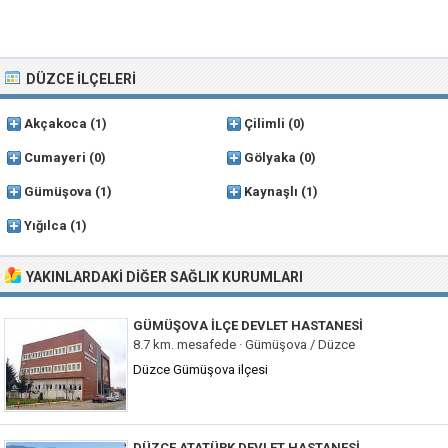
DÜZCE İLÇELERI
Akçakoca
(1)
Çilimli
(0)
Cumayeri
(0)
Gölyaka
(0)
Gümüşova
(1)
Kaynaşlı
(1)
Yığılca
(1)
YAKINLARDAKI DIĞER SAĞLIK KURUMLARI
GÜMÜŞOVA İLÇE DEVLET HASTANESI
8.7 km. mesafede ·
Gümüşova / Düzce
Düzce Gümüşova ilçesi
DÜZCE ATATÜRK DEVLET HASTANESI