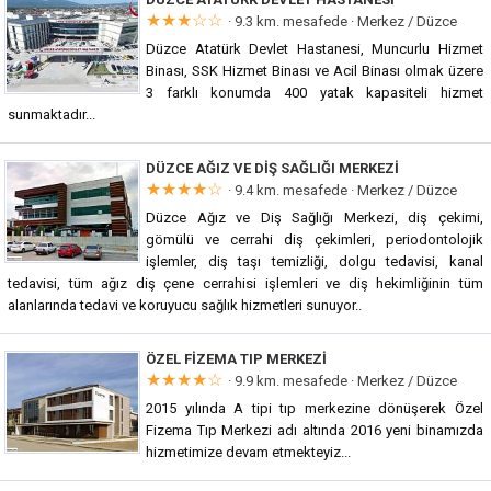
★★★☆☆
· 9.3 km. mesafede ·
Merkez / Düzce
Düzce Atatürk Devlet Hastanesi, Muncurlu Hizmet
Binası, SSK Hizmet Binası ve Acil Binası olmak üzere
3 farklı konumda 400 yatak kapasiteli hizmet
sunmaktadır...
DÜZCE AĞIZ VE DIŞ SAĞLIĞI MERKEZI
★★★★☆
· 9.4 km. mesafede ·
Merkez / Düzce
Düzce Ağız ve Diş Sağlığı Merkezi, diş çekimi,
gömülü ve cerrahi diş çekimleri, periodontolojik
işlemler, diş taşı temizliği, dolgu tedavisi, kanal
tedavisi, tüm ağız diş çene cerrahisi işlemleri ve diş hekimliğinin tüm
alanlarında tedavi ve koruyucu sağlık hizmetleri sunuyor..
ÖZEL FIZEMA TIP MERKEZI
★★★★☆
· 9.9 km. mesafede ·
Merkez / Düzce
2015 yılında A tipi tıp merkezine dönüşerek Özel
Fizema Tıp Merkezi adı altında 2016 yeni binamızda
hizmetimize devam etmekteyiz...