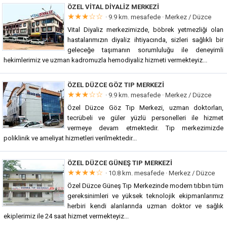
ÖZEL VITAL DIYALIZ MERKEZI
★★★☆☆
· 9.9 km. mesafede ·
Merkez / Düzce
Vital Diyaliz merkezimizde, böbrek yetmezliği olan
hastalarımızın diyaliz ihtiyacında, sizleri sağlıklı bir
geleceğe taşımanın sorumluluğu ile deneyimli
hekimlerimiz ve uzman kadromuzla hemodiyaliz hizmeti vermekteyiz...
ÖZEL DÜZCE GÖZ TIP MERKEZI
★★★☆☆
· 9.9 km. mesafede ·
Merkez / Düzce
Özel Düzce Göz Tıp Merkezi, uzman doktorları,
tecrübeli ve güler yüzlü personelleri ile hizmet
vermeye devam etmektedir. Tıp merkezimizde
poliklinik ve ameliyat hizmetleri verilmektedir...
ÖZEL DÜZCE GÜNEŞ TIP MERKEZI
★★★★☆
· 10.8 km. mesafede ·
Merkez / Düzce
Özel Düzce Güneş Tıp Merkezinde modern tıbbın tüm
gereksinimleri ve yüksek teknolojik ekipmanlarımız
herbiri kendi alanlarında uzman doktor ve sağlık
ekiplerimiz ile 24 saat hizmet vermekteyiz...