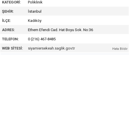
KATEGORI:
Poliklinik
ŞEHIR:
İstanbul
İLÇE:
Kadıköy
ADRES:
Ethem Efendi Cad. Hat Boyu Sok. No:36
TELEFON:
0 (216) 467-8485
WEB SITESI:
siyamiersekeah.saglik.gov.tr
Hata Bildir