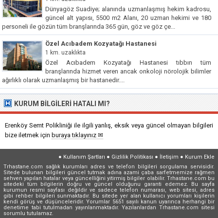
Dünyagöz Suadiye; alanında uzmanlaşmış hekim kadrosu,
güncel alt yapısı, 5500 m2 Alanı, 20 uzman hekimi ve 180
personeli ile gözün tüm branşlarında 365 gün, göz ve göz çe...
Özel Acıbadem Kozyatağı Hastanesi
1 km. uzaklıkta
Özel Acıbadem Kozyatağı Hastanesi tıbbın tüm
branşlarında hizmet veren ancak onkoloji nörolojik bilimler
ağırlıklı olarak uzmanlaşmış bir hastanedir....
KURUM BILGILERI HATALI MI?
Erenköy Semt Polikliniği ile ilgili yanlış, eksik veya güncel olmayan bilgileri
bize iletmek için
buraya tıklayınız ✉
●
Kullanım Şartları
●
Gizlilik Politikası
●
İletişim
●
Kurum Ekle
Trhastane.com sağlık kurumları adres ve telefon bilgileri sorgulama servisidir.
Sitede bulunan bilgileri güncel tutmak adına azami çaba sarfetmemize rağmen
sehven yapılan hatalar veya güncelliğini yitirmiş bilgiler olabilir. Trhastane.com bu
sitedeki tüm bilgilerin doğru ve güncel olduğunu garanti edemez. Bu sayfa
kurumun resmi sayfası değildir ve sadece telefon numarası, web sitesi, adres
gibi rehber bilgileri sunmaktadır. Bu sitede yer alan kullanıcı yorumları kişilerin
kendi görüş ve düşünceleridir. Yorumlar 5651 sayılı kanun uyarınca herhangi bir
denetime tabi tutulmadan yayınlanmaktadır. Yazılanlardan Trhastane.com sitesi
sorumlu tutulamaz.