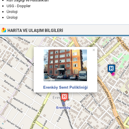
Ruh Sağlığı ve Hastalıkları
USG - Doppler
Üroloji
Üroloji
HARITA VE ULAŞIM BILGILERI
×
Erenköy Semt Polikliniği