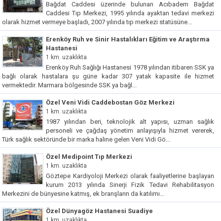
Bağdat Caddesi üzerinde bulunan Acıbadem Bağdat
Caddesi Tıp Merkezi, 1995 yılında ayaktan tedavi merkezi
olarak hizmet vermeye başladı, 2007 yılında tıp merkezi statüsüne...
Erenköy Ruh ve Sinir Hastalıkları Eğitim ve Araştırma
Hastanesi
1 km. uzaklıkta
Erenköy Ruh Sağlığı Hastanesi 1978 yılından itibaren SSK ya
bağlı olarak hastalara şu güne kadar 307 yatak kapasite ile hizmet
vermektedir. Marmara bölgesinde SSK ya bağl...
Özel Veni Vidi Caddebostan Göz Merkezi
1 km. uzaklıkta
1987 yılından beri, teknolojik alt yapısı, uzman sağlık
personeli ve çağdaş yönetim anlayışıyla hizmet vererek,
Türk sağlık sektöründe bir marka haline gelen Veni Vidi Gö...
Özel Medipoint Tıp Merkezi
1 km. uzaklıkta
Göztepe Kardiyoloji Merkezi olarak faaliyetlerine başlayan
kurum 2013 yılında Sinerji Fizik Tedavi Rehabilitasyon
Merkezini de bünyesine katmış, ek branşların da katılımı...
Özel Dünyagöz Hastanesi Suadiye
1 km. uzaklıkta