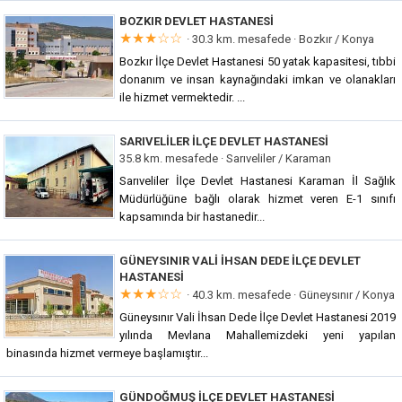
BOZKIR DEVLET HASTANESI
★★★☆☆
· 30.3 km. mesafede ·
Bozkır / Konya
Bozkır İlçe Devlet Hastanesi 50 yatak kapasitesi, tıbbi
donanım ve insan kaynağındaki imkan ve olanakları
ile hizmet vermektedir. ...
SARIVELILER İLÇE DEVLET HASTANESI
35.8 km. mesafede ·
Sarıveliler / Karaman
Sarıveliler İlçe Devlet Hastanesi Karaman İl Sağlık
Müdürlüğüne bağlı olarak hizmet veren E-1 sınıfı
kapsamında bir hastanedir...
GÜNEYSINIR VALI İHSAN DEDE İLÇE DEVLET
HASTANESI
★★★☆☆
· 40.3 km. mesafede ·
Güneysınır / Konya
Güneysınır Vali İhsan Dede İlçe Devlet Hastanesi 2019
yılında Mevlana Mahallemizdeki yeni yapılan
binasında hizmet vermeye başlamıştır...
GÜNDOĞMUŞ İLÇE DEVLET HASTANESI