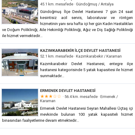
45.1 km. mesafede ·
Gündoğmuş / Antalya
Gündoğmuş İlçe Devlet Hastanesi 7 gün 24 saat
kesintisiz acil servis, laboratuvar ve röntgen
hizmetinin yanı sıra hafta içi her gün Kadın Hastalıkları
ve Doğum Polikliniği, Aile Hekimliği Polikliniği, Ağız ve Diş Sağlığı Polikliniği
ile hizmet vermektedir...
KAZIMKARABEKIR İLÇE DEVLET HASTANESI
52.1 km. mesafede ·
Kazımkarabekir / Karaman
Kazımkarabekir Devlet Hastanesi, entegre ilçe
hastanesi kategorisinde 5 yatak kapasitesi ile hizmet
sunmaktadır...
ERMENEK DEVLET HASTANESI
★★★☆☆
· 56.4 km. mesafede ·
Ermenek /
Karaman
Ermenek Devlet Hastanesi Seyran Mahallesi Üçtaş içi
mevkiinde bulunan 100 yatak kapasiteli hizmet
binasından faaliyetlerine devam etmektedir...