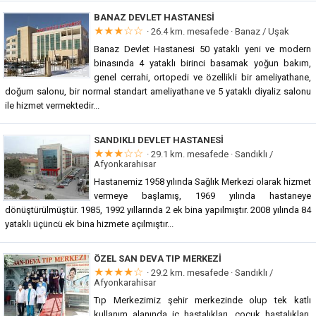
BANAZ DEVLET HASTANESI
★★★☆☆
· 26.4 km. mesafede ·
Banaz / Uşak
Banaz Devlet Hastanesi 50 yataklı yeni ve modern
binasında 4 yataklı birinci basamak yoğun bakım,
genel cerrahi, ortopedi ve özellikli bir ameliyathane,
doğum salonu, bir normal standart ameliyathane ve 5 yataklı diyaliz salonu
ile hizmet vermektedir...
SANDIKLI DEVLET HASTANESI
★★★☆☆
· 29.1 km. mesafede ·
Sandıklı /
Afyonkarahisar
Hastanemiz 1958 yılında Sağlık Merkezi olarak hizmet
vermeye başlamış, 1969 yılında hastaneye
dönüştürülmüştür. 1985, 1992 yıllarında 2 ek bina yapılmıştır. 2008 yılında 84
yataklı üçüncü ek bina hizmete açılmıştır...
ÖZEL SAN DEVA TIP MERKEZI
★★★★☆
· 29.2 km. mesafede ·
Sandıklı /
Afyonkarahisar
Tıp Merkezimiz şehir merkezinde olup tek katlı
kullanım alanında iç hastalıkları, çocuk hastalıkları,