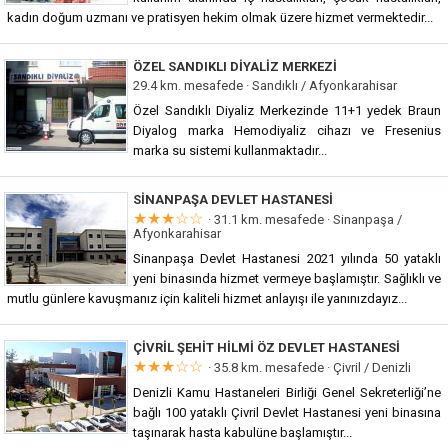
kadın doğum uzmanı ve pratisyen hekim olmak üzere hizmet vermektedir...
ÖZEL SANDIKLI DIYALIZ MERKEZI
29.4 km. mesafede ·
Sandıklı / Afyonkarahisar
Özel Sandıklı Diyaliz Merkezinde 11+1 yedek Braun
Diyalog marka Hemodiyaliz cihazı ve Fresenius
marka su sistemi kullanmaktadır...
SINANPAŞA DEVLET HASTANESI
★★★☆☆
· 31.1 km. mesafede ·
Sinanpaşa /
Afyonkarahisar
Sinanpaşa Devlet Hastanesi 2021 yılında 50 yataklı
yeni binasında hizmet vermeye başlamıştır. Sağlıklı ve
mutlu günlere kavuşmanız için kaliteli hizmet anlayışı ile yanınızdayız...
ÇIVRIL ŞEHIT HILMI ÖZ DEVLET HASTANESI
★★★☆☆
· 35.8 km. mesafede ·
Çivril / Denizli
Denizli Kamu Hastaneleri Birliği Genel Sekreterliği’ne
bağlı 100 yataklı Çivril Devlet Hastanesi yeni binasına
taşınarak hasta kabulüne başlamıştır...