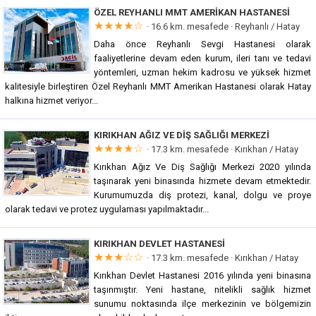
ÖZEL REYHANLI MMT AMERIKAN HASTANESI
★★★★☆
· 16.6 km. mesafede ·
Reyhanlı / Hatay
Daha önce Reyhanlı Sevgi Hastanesi olarak
faaliyetlerine devam eden kurum, ileri tanı ve tedavi
yöntemleri, uzman hekim kadrosu ve yüksek hizmet
kalitesiyle birleştiren Özel Reyhanlı MMT Amerikan Hastanesi olarak Hatay
halkına hizmet veriyor...
KIRIKHAN AĞIZ VE DIŞ SAĞLIĞI MERKEZI
★★★★☆
· 17.3 km. mesafede ·
Kırıkhan / Hatay
Kırıkhan Ağız Ve Diş Sağlığı Merkezi 2020 yılında
taşınarak yeni binasında hizmete devam etmektedir.
Kurumumuzda diş protezi, kanal, dolgu ve proye
olarak tedavi ve protez uygulaması yapılmaktadır...
KIRIKHAN DEVLET HASTANESI
★★★☆☆
· 17.3 km. mesafede ·
Kırıkhan / Hatay
Kırıkhan Devlet Hastanesi 2016 yılında yeni binasına
taşınmıştır. Yeni hastane, nitelikli sağlık hizmet
sunumu noktasında ilçe merkezinin ve bölgemizin