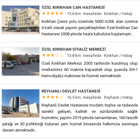
ÖZEL KIRIKHAN CAN HASTANESI
★★★★★
· 15.6 km. mesafede ·
Kırıkhan / Hatay
Kırıkhan Çevre yolu üzerinde 5000 m2lik alan üzerine
6 katlı olarak yapımı gerçekleştirilen Özel Kırıkhan Can
Hastanesi 2008 yılında hasta kabulüne başlamıştır...
ÖZEL KIRIKHAN DIYALIZ MERKEZI
★★★☆☆
· 15.8 km. mesafede ·
Kırıkhan / Hatay
Özel Kırıkhan Merkezi 2005 tarihinde kurulmuş olup
merkezimiz 60 makine kapasiteli olup şuanda 30+1
hemodiyaliz makinesi ile hizmet vermektedir...
REYHANLI DEVLET HASTANESI
★★★★☆
· 16.5 km. mesafede ·
Reyhanlı / Hatay
Reyhanlı Devlet Hastanesi modern teşhis ve tedavide
sürekli gelişen, kaliteli ve sürdürülebilir sağlık
hizmetini, yapımı 2019 yılında tamamlanan, 160 tescilli
yatağı ve 30 polikliniği bulunan yeni hizmet binasında halkımıza sunmaya
devam etmektedir...