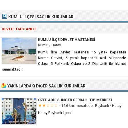
KUMLU İLÇESI SAĞLIK KURUMLARI
DEVLET HASTANESI
KUMLU İLÇE DEVLET HASTANESI
Kumlu / Hatay
Kumlu İlçe Devlet Hastanesi 15 yatak kapasiteli
Karma Servisi, 5 yatak kapasiteli Acil Müşahade
Odası, 5 Poliklinik Odası ve 2 Diş Üniti ile hizmet
sunmaktadır.
YAKINLARDAKI DIĞER SAĞLIK KURUMLARI
ÖZEL ADIL SÜNGER CERRAHI TIP MERKEZI
★★☆☆☆
· 14.6 km. mesafede ·
Reyhanlı / Hatay
Hatay Reyhanlı ilçesi