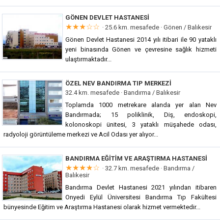
GÖNEN DEVLET HASTANESI
★★★☆☆
· 25.6 km. mesafede ·
Gönen / Balıkesir
Gönen Devlet Hastanesi 2014 yılı itibari ile 90 yataklı
yeni binasında Gönen ve çevresine sağlık hizmeti
ulaştırmaktadır...
ÖZEL NEV BANDIRMA TIP MERKEZI
32.4 km. mesafede ·
Bandırma / Balıkesir
Toplamda 1000 metrekare alanda yer alan Nev
Bandırmada; 15 poliklinik, Diş, endoskopi,
kolonoskopi ünitesi, 3 yataklı müşahede odası,
radyoloji görüntüleme merkezi ve Acil Odası yer alıyor...
BANDIRMA EĞITIM VE ARAŞTIRMA HASTANESI
★★★★☆
· 32.7 km. mesafede ·
Bandırma /
Balıkesir
Bandırma Devlet Hastanesi 2021 yılından itibaren
Onyedi Eylül Üniversitesi Bandırma Tıp Fakültesi
bünyesinde Eğitim ve Araştırma Hastanesi olarak hizmet vermektedir...