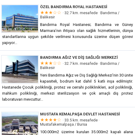
ÖZEL BANDIRMA ROYAL HASTANESI
★★★☆☆
· 32.7 km. mesafede ·
Bandırma /
Balıkesir
Bandırma Royal Hastanesi; Bandırma ve Güney
Marmara’nın ihtiyacı olan sağlık hizmetlerinin, dünya
standartlarına uygun şekilde verilmesi konusunda üzerine düşen görevi
yapıyor...
BANDIRMA AĞIZ VE DIŞ SAĞLIĞI MERKEZI
★★★☆☆
· 32.7 km. mesafede ·
Bandırma /
Balıkesir
Yeni Bandırma Ağız ve Diş Sağlığı Merkezi'nin 30 ünite
kapasiteli, bodrum kat dahil 5 katlı inşa edilmiştir.
Hastanede Çocuk polikliniği, protez ve cerrahi poliklinikleri, acil polikliniği,
mahkum polikliniği, merkezi sterilizasyon ve çok amaçlı diş protez
laboratuvarı mevcuttur...
MUSTAFA KEMALPAŞA DEVLET HASTANESI
★★★★☆
· 33.5 km. mesafede ·
Mustafakemalpaşa / Bursa
100.000m2 üzerine kurulan 35.000m2 kapalı alana