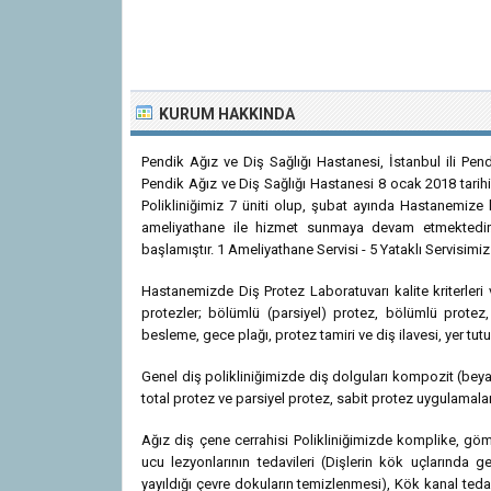
KURUM HAKKINDA
Pendik Ağız ve Diş Sağlığı Hastanesi, İstanbul ili Pend
Pendik Ağız ve Diş Sağlığı Hastanesi 8 ocak 2018 tarihi
Polikliniğimiz 7 üniti olup, şubat ayında Hastanemize 
ameliyathane ile hizmet sunmaya devam etmektedir
başlamıştır. 1 Ameliyathane Servisi - 5 Yataklı Servisimiz 
Hastanemizde Diş Protez Laboratuvarı kalite kriterleri
protezler; bölümlü (parsiyel) protez, bölümlü protez
besleme, gece plağı, protez tamiri ve diş ilavesi, yer tut
Genel diş polikliniğimizde diş dolguları kompozit (beya
total protez ve parsiyel protez, sabit protez uygulamaları
Ağız diş çene cerrahisi Polikliniğimizde komplike, gömül
ucu lezyonlarının tedavileri (Dişlerin kök uçlarında ge
yayıldığı çevre dokuların temizlenmesi), Kök kanal ted