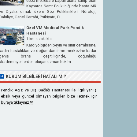
6500 metrekare kapalı alana sahip olan
Kaynarca Semt Polikliniği’nde başta MR
ve Diyaliz olmak üzere Göz Poliklinikleri, Nöroloji,
Dahiliye, Genel Cerrahi, Psikiyatri, Fi...
Özel VM Medical Park Pendik
Hastanesi
1 km. uzaklıkta
Kardiyolojiden beyin ve sinir cerrahisine,
kadın hastalıkları ve doğumdan inme merkezine kadar
geniş branş çeşitliliğinde, çoğunluğu
akademisyenlerden oluşan uzman hekim ...
KURUM BILGILERI HATALI MI?
Pendik Ağız ve Diş Sağlığı Hastanesi ile ilgili yanlış,
eksik veya güncel olmayan bilgileri bize iletmek için
buraya tıklayınız ✉