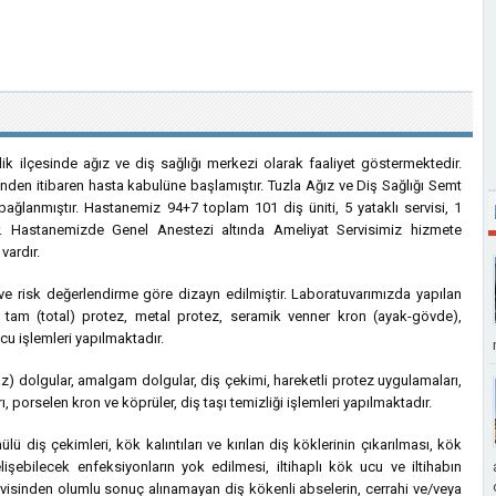
ik ilçesinde ağız ve diş sağlığı merkezi olarak faaliyet göstermektedir.
nden itibaren hasta kabulüne başlamıştır. Tuzla Ağız ve Diş Sağlığı Semt
bağlanmıştır. Hastanemiz 94+7 toplam 101 diş üniti, 5 yataklı servisi, 1
. Hastanemizde Genel Anestezi altında Ameliyat Servisimiz hizmete
vardır.
 ve risk değerlendirme göre dizayn edilmiştir. Laboratuvarımızda yapılan
, tam (total) protez, metal protez, seramik venner kron (ayak-gövde),
ucu işlemleri yapılmaktadır.
z) dolgular, amalgam dolgular, diş çekimi, hareketli protez uygulamaları,
, porselen kron ve köprüler, diş taşı temizliği işlemleri yapılmaktadır.
ü diş çekimleri, kök kalıntıları ve kırılan diş köklerinin çıkarılması, kök
lişebilecek enfeksiyonların yok edilmesi, iltihaplı kök ucu ve iltihabın
avisinden olumlu sonuç alınamayan diş kökenli abselerin, cerrahi ve/veya