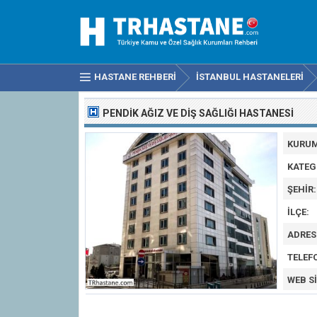
HASTANE REHBERI
İSTANBUL HASTANELERI
PENDIK AĞIZ VE DIŞ SAĞLIĞI HASTANESI
KURUM
KATEG
ŞEHIR:
İLÇE:
ADRES
TELEF
WEB SI