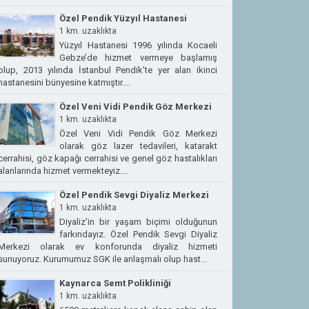
Özel Pendik Yüzyıl Hastanesi
1 km. uzaklıkta
Yüzyıl Hastanesi 1996 yılında Kocaeli
Gebze’de hizmet vermeye başlamış
olup, 2013 yılında İstanbul Pendik’te yer alan ikinci
hastanesini bünyesine katmıştır....
Özel Veni Vidi Pendik Göz Merkezi
1 km. uzaklıkta
Özel Veni Vidi Pendik Göz Merkezi
olarak göz lazer tedavileri, katarakt
cerrahisi, göz kapağı cerrahisi ve genel göz hastalıkları
alanlarında hizmet vermekteyiz....
Özel Pendik Sevgi Diyaliz Merkezi
1 km. uzaklıkta
Diyaliz'in bir yaşam biçimi olduğunun
farkındayız. Özel Pendik Sevgi Diyaliz
Merkezi olarak ev konforunda diyaliz hizmeti
sunuyoruz. Kurumumuz SGK ile anlaşmalı olup hast...
Kaynarca Semt Polikliniği
1 km. uzaklıkta