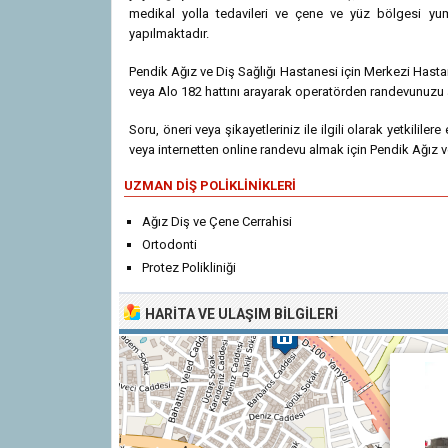
medikal yolla tedavileri ve çene ve yüz bölgesi yumu
yapılmaktadır.
Pendik Ağız ve Diş Sağlığı Hastanesi için Merkezi Hast
veya Alo 182 hattını arayarak operatörden randevunuzu al
Soru, öneri veya şikayetleriniz ile ilgili olarak yetkililer
veya internetten online randevu almak için Pendik Ağız ve
UZMAN DIŞ POLIKLINIKLERI
Ağız Diş ve Çene Cerrahisi
Ortodonti
Protez Polikliniği
HARITA VE ULAŞIM BILGILERI