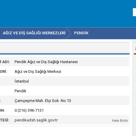
AĞIZ VE DIŞ SAĞLIĞI MERKEZLERI
PENDIK
 ADI:
Pendik Ağız ve Diş Sağlığı Hastanesi
ORI:
Ağız ve Diş Sağlığı Merkezi
İstanbul
Pendik
:
Çamçeşme Mah. Elçi Sok. No:13
ON:
0 (216) 396-7131
TESI:
pendikadsh.saglik.gov.tr
Hata Bildir