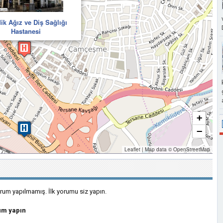
ik Ağız ve Diş Sağlığı
Hastanesi
+
−
Leaflet
|
Map data ©
OpenStreetMap
rum yapılmamış. İlk yorumu siz yapın.
um yapın