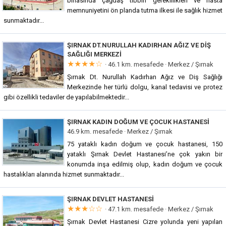
binasında çağdaş tıbbın gereklilikleri ve hasta
memnuniyetini ön planda tutma ilkesi ile sağlık hizmet
sunmaktadır...
ŞIRNAK DT.NURULLAH KADIRHAN AĞIZ VE DIŞ
SAĞLIĞI MERKEZI
★★★★☆
· 46.1 km. mesafede ·
Merkez / Şırnak
Şırnak Dt. Nurullah Kadırhan Ağız ve Diş Sağlığı
Merkezinde her türlü dolgu, kanal tedavisi ve protez
gibi özellikli tedaviler de yapılabilmektedir...
ŞIRNAK KADIN DOĞUM VE ÇOCUK HASTANESI
46.9 km. mesafede ·
Merkez / Şırnak
75 yataklı kadın doğum ve çocuk hastanesi, 150
yataklı Şırnak Devlet Hastanesi’ne çok yakın bir
konumda inşa edilmiş olup, kadın doğum ve çocuk
hastalıkları alanında hizmet sunmaktadır...
ŞIRNAK DEVLET HASTANESI
★★★☆☆
· 47.1 km. mesafede ·
Merkez / Şırnak
Şırnak Devlet Hastanesi Cizre yolunda yeni yapılan