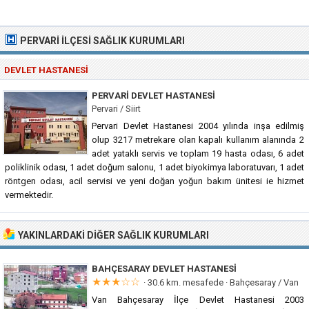
PERVARI İLÇESI SAĞLIK KURUMLARI
DEVLET HASTANESI
PERVARI DEVLET HASTANESI
Pervari / Siirt
Pervari Devlet Hastanesi 2004 yılında inşa edilmiş
olup 3217 metrekare olan kapalı kullanım alanında 2
adet yataklı servis ve toplam 19 hasta odası, 6 adet
poliklinik odası, 1 adet doğum salonu, 1 adet biyokimya laboratuvarı, 1 adet
röntgen odası, acil servisi ve yeni doğan yoğun bakım ünitesi ie hizmet
vermektedir.
YAKINLARDAKI DIĞER SAĞLIK KURUMLARI
BAHÇESARAY DEVLET HASTANESI
★★★☆☆
· 30.6 km. mesafede ·
Bahçesaray / Van
Van Bahçesaray İlçe Devlet Hastanesi 2003