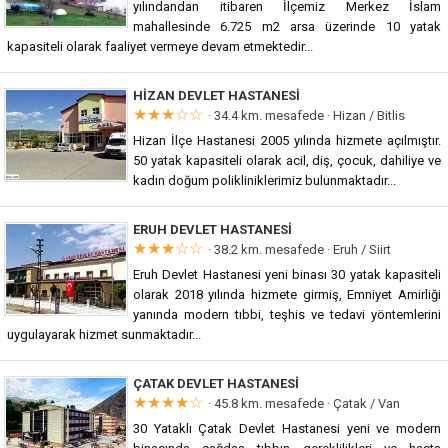
yılındandan itibaren İlçemiz Merkez İslam
mahallesinde 6.725 m2 arsa üzerinde 10 yatak
kapasiteli olarak faaliyet vermeye devam etmektedir...
HIZAN DEVLET HASTANESI
★★★☆☆
· 34.4 km. mesafede ·
Hizan / Bitlis
Hizan İlçe Hastanesi 2005 yılında hizmete açılmıştır.
50 yatak kapasiteli olarak acil, diş, çocuk, dahiliye ve
kadın doğum polikliniklerimiz bulunmaktadır...
ERUH DEVLET HASTANESI
★★★☆☆
· 38.2 km. mesafede ·
Eruh / Siirt
Eruh Devlet Hastanesi yeni binası 30 yatak kapasiteli
olarak 2018 yılında hizmete girmiş, Emniyet Amirliği
yanında modern tıbbi, teşhis ve tedavi yöntemlerini
uygulayarak hizmet sunmaktadır...
ÇATAK DEVLET HASTANESI
★★★★☆
· 45.8 km. mesafede ·
Çatak / Van
30 Yataklı Çatak Devlet Hastanesi yeni ve modern