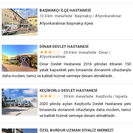
BAŞMAKÇI İLÇE HASTANESI
13.4 km. mesafede ·
Başmakçı / Afyonkarahisar
Afyonkarahisar Başmakçı ilçesi
DINAR DEVLET HASTANESI
★★★☆☆
· 29.4 km. mesafede ·
Dinar /
Afyonkarahisar
Dinar Devlet Hastanesi 2016 yılından itibaren 150
yatak kapasiteli yeni binasında donanımlı cihazlarıyla
daha modern, temiz ve kaliteli hizmet vermeye devam etmektedir...
KEÇIBORLU DEVLET HASTANESI
★★★☆☆
· 39 km. mesafede ·
Keçiborlu / Isparta
2020 yılında açılan Keçiborlu Devlet Hastanesi yeni
binasında donanımlı cihazlarıyla daha modern, temiz
ve kaliteli hizmet vermeye devam etmektedir...
ÖZEL BURDUR UZMAN DIYALIZ MERKEZI