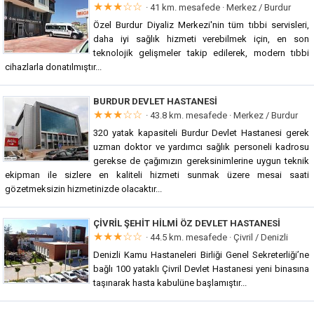
★★★☆☆
· 41 km. mesafede ·
Merkez / Burdur
Özel Burdur Diyaliz Merkezi'nin tüm tıbbi servisleri,
daha iyi sağlık hizmeti verebilmek için, en son
teknolojik gelişmeler takip edilerek, modern tıbbi
cihazlarla donatılmıştır...
BURDUR DEVLET HASTANESI
★★★☆☆
· 43.8 km. mesafede ·
Merkez / Burdur
320 yatak kapasiteli Burdur Devlet Hastanesi gerek
uzman doktor ve yardımcı sağlık personeli kadrosu
gerekse de çağımızın gereksinimlerine uygun teknik
ekipman ile sizlere en kaliteli hizmeti sunmak üzere mesai saati
gözetmeksizin hizmetinizde olacaktır...
ÇIVRIL ŞEHIT HILMI ÖZ DEVLET HASTANESI
★★★☆☆
· 44.5 km. mesafede ·
Çivril / Denizli
Denizli Kamu Hastaneleri Birliği Genel Sekreterliği’ne
bağlı 100 yataklı Çivril Devlet Hastanesi yeni binasına
taşınarak hasta kabulüne başlamıştır...