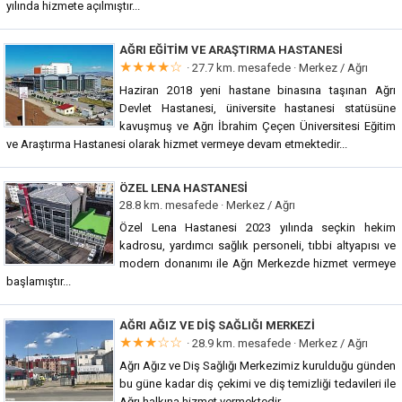
yılında hizmete açılmıştır...
AĞRI EĞITIM VE ARAŞTIRMA HASTANESI
★★★★☆
· 27.7 km. mesafede ·
Merkez / Ağrı
Haziran 2018 yeni hastane binasına taşınan Ağrı
Devlet Hastanesi, üniversite hastanesi statüsüne
kavuşmuş ve Ağrı İbrahim Çeçen Üniversitesi Eğitim
ve Araştırma Hastanesi olarak hizmet vermeye devam etmektedir...
ÖZEL LENA HASTANESI
28.8 km. mesafede ·
Merkez / Ağrı
Özel Lena Hastanesi 2023 yılında seçkin hekim
kadrosu, yardımcı sağlık personeli, tıbbi altyapısı ve
modern donanımı ile Ağrı Merkezde hizmet vermeye
başlamıştır...
AĞRI AĞIZ VE DIŞ SAĞLIĞI MERKEZI
★★★☆☆
· 28.9 km. mesafede ·
Merkez / Ağrı
Ağrı Ağız ve Diş Sağlığı Merkezimiz kurulduğu günden
bu güne kadar diş çekimi ve diş temizliği tedavileri ile
Ağrı halkına hizmet vermektedir...