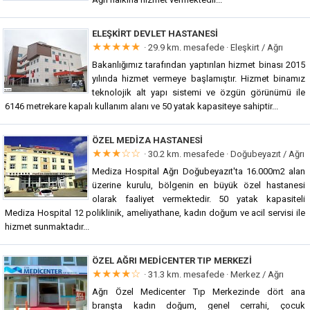
ELEŞKIRT DEVLET HASTANESI
★★★★★
· 29.9 km. mesafede ·
Eleşkirt / Ağrı
Bakanlığımız tarafından yaptırılan hizmet binası 2015
yılında hizmet vermeye başlamıştır. Hizmet binamız
teknolojik alt yapı sistemi ve özgün görünümü ile
6146 metrekare kapalı kullanım alanı ve 50 yatak kapasiteye sahiptir...
ÖZEL MEDIZA HASTANESI
★★★☆☆
· 30.2 km. mesafede ·
Doğubeyazıt / Ağrı
Mediza Hospital Ağrı Doğubeyazıt'ta 16.000m2 alan
üzerine kurulu, bölgenin en büyük özel hastanesi
olarak faaliyet vermektedir. 50 yatak kapasiteli
Mediza Hospital 12 poliklinik, ameliyathane, kadın doğum ve acil servisi ile
hizmet sunmaktadır...
ÖZEL AĞRI MEDICENTER TIP MERKEZI
★★★★☆
· 31.3 km. mesafede ·
Merkez / Ağrı
Ağrı Özel Medicenter Tıp Merkezinde dört ana
branşta kadın doğum, genel cerrahi, çocuk