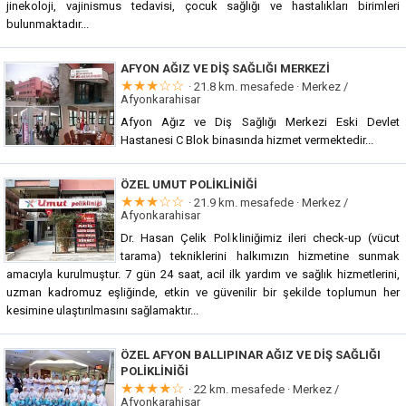
jinekoloji, vajinismus tedavisi, çocuk sağlığı ve hastalıkları birimleri
bulunmaktadır...
AFYON AĞIZ VE DIŞ SAĞLIĞI MERKEZI
★★★☆☆
· 21.8 km. mesafede ·
Merkez /
Afyonkarahisar
Afyon Ağız ve Diş Sağlığı Merkezi Eski Devlet
Hastanesi C Blok binasında hizmet vermektedir...
ÖZEL UMUT POLIKLINIĞI
★★★☆☆
· 21.9 km. mesafede ·
Merkez /
Afyonkarahisar
Dr. Hasan Çelik Polikliniğimiz ileri check-up (vücut
tarama) tekniklerini halkımızın hizmetine sunmak
amacıyla kurulmuştur. 7 gün 24 saat, acil ilk yardım ve sağlık hizmetlerini,
uzman kadromuz eşliğinde, etkin ve güvenilir bir şekilde toplumun her
kesimine ulaştırılmasını sağlamaktır...
ÖZEL AFYON BALLIPINAR AĞIZ VE DIŞ SAĞLIĞI
POLIKLINIĞI
★★★★☆
· 22 km. mesafede ·
Merkez /
Afyonkarahisar