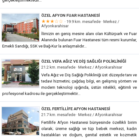
gerçekleştirmektedir...
ÖZEL AFYON FUAR HASTANESI
★★★☆☆
· 19.9 km. mesafede ·
Merkez /
Afyonkarahisar
İlimizin en geniş mesire alanı olan Kültürpark ve Fuar
Alanında bulunan Fuar Hastanesi tüm resmi kurumlar,
Emekli Sandığı, SSK ve Bağ-Kur la anlaşmalıdır...
ÖZEL VEFA AĞIZ VE DIŞ SAĞLIĞI POLIKLINIĞI
21.2 km. mesafede ·
Merkez / Afyonkarahisar
Vefa Ağız ve Diş Sağlığı Polikliniği üst düzeyde tanı ve
tedavi hizmetini; çağdaş bilgi, en gelişmiş yöntem ve
modern teknoloji ışığında, üstün nitelikli, eğitimli ve
profesyonel kadrosu ile gerçekleştirmektir...
ÖZEL FERTILLIFE AFYON HASTANESI
21.7 km. mesafede ·
Merkez / Afyonkarahisar
Fertillife Afyon Hastanesi bünyesinde özellikli birim
olarak; üreme sağlığı ve tüp bebek merkezi, kadın
hastalıkları ve doğum, genital estetik ve kozmetik