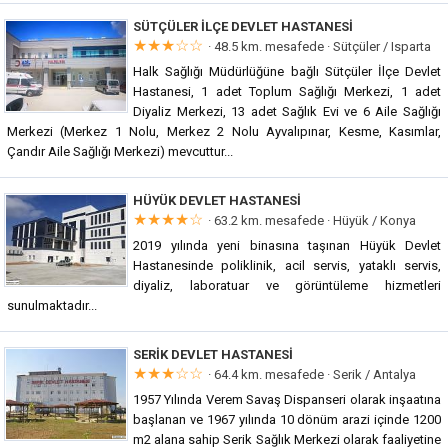
SÜTÇÜLER İLÇE DEVLET HASTANESI
★★★☆☆
· 48.5 km. mesafede ·
Sütçüler / Isparta
Halk Sağlığı Müdürlüğüne bağlı Sütçüler İlçe Devlet
Hastanesi, 1 adet Toplum Sağlığı Merkezi, 1 adet
Diyaliz Merkezi, 13 adet Sağlık Evi ve 6 Aile Sağlığı
Merkezi (Merkez 1 Nolu, Merkez 2 Nolu Ayvalıpınar, Kesme, Kasımlar,
Çandır Aile Sağlığı Merkezi) mevcuttur...
HÜYÜK DEVLET HASTANESI
★★★★☆
· 63.2 km. mesafede ·
Hüyük / Konya
2019 yılında yeni binasına taşınan Hüyük Devlet
Hastanesinde poliklinik, acil servis, yataklı servis,
diyaliz, laboratuar ve görüntüleme hizmetleri
sunulmaktadır...
SERIK DEVLET HASTANESI
★★★☆☆
· 64.4 km. mesafede ·
Serik / Antalya
1957 Yılında Verem Savaş Dispanseri olarak inşaatına
başlanan ve 1967 yılında 10 dönüm arazi içinde 1200
m2 alana sahip Serik Sağlık Merkezi olarak faaliyetine