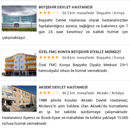
BEYŞEHIR DEVLET HASTANESI
★★★☆☆
· 36.5 km. mesafede ·
Beyşehir / Konya
Beyşehir Devlet Hastanesi olarak hastanemizden
faydalandığınız sürece, sağlığınız ve bakımınız için 7
gün 24 saat kesintisiz ve kaliteli hizmet için
çalışmaktayız...
ÖZEL FMC KONYA BEYŞEHIR DIYALIZ MERKEZI
★★★★★
· 36.8 km. mesafede ·
Beyşehir / Konya
Özel FMC Konya Beyşehir Diyaliz Merkezi 25+1
hemodiyaliz cihazı ile hizmet vermektedir...
AKSEKI DEVLET HASTANESI
★★★☆☆
· 46.2 km. mesafede ·
Akseki / Antalya
1988 yılında Kurulan Akseki Devlet Hastanesi;
Akdeniz'in şirin beldesi Olan Akseki'de hizmetlerini
en iyi bir sekilde sürdürmeye çalışmaktadır.
Hastanemiz ilçemiz ve İbradı ilçesi ve mahalleleri ile birlikte yaklaşık 15.000
nüfusa hizmet vermektedir...