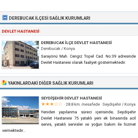
DEREBUCAK İLÇESI SAĞLIK KURUMLARI
DEVLET HASTANESI
DEREBUCAK İLÇE DEVLET HASTANESI
Derebucak / Konya
Sarayönü Mah. Cengiz Topel Cad. No:39 adresinde
Devlet Hastanesi olarak faaliyet göstermektedir.
YAKINLARDAKI DIĞER SAĞLIK KURUMLARI
SEYDIŞEHIR DEVLET HASTANESI
★★★☆☆
· 28.8 km. mesafede ·
Seydişehir / Konya
Yeniden yapılanma süreci içerisinde; Seydişehir
Devlet Hastanesi 75 yataklı yeni ek binasında acil
servis, yataklı servisler ve yoğun bakım ile hizmet
vermektedir...