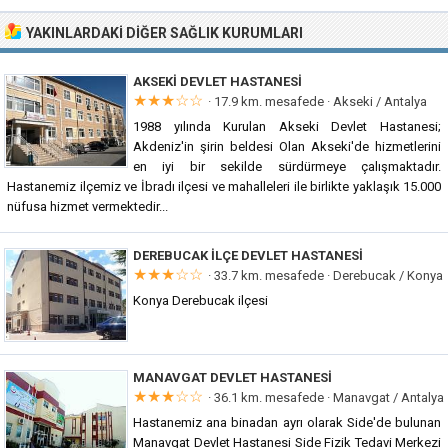
YAKINLARDAKI DIĞER SAĞLIK KURUMLARI
AKSEKI DEVLET HASTANESI
★★★☆☆
· 17.9 km. mesafede ·
Akseki / Antalya
1988 yılında Kurulan Akseki Devlet Hastanesi;
Akdeniz'in şirin beldesi Olan Akseki'de hizmetlerini
en iyi bir sekilde sürdürmeye çalışmaktadır.
Hastanemiz ilçemiz ve İbradı ilçesi ve mahalleleri ile birlikte yaklaşık 15.000
nüfusa hizmet vermektedir...
DEREBUCAK İLÇE DEVLET HASTANESI
★★★☆☆
· 33.7 km. mesafede ·
Derebucak / Konya
Konya Derebucak ilçesi
MANAVGAT DEVLET HASTANESI
★★★☆☆
· 36.1 km. mesafede ·
Manavgat / Antalya
Hastanemiz ana binadan ayrı olarak Side'de bulunan
Manavgat Devlet Hastanesi Side Fizik Tedavi Merkezi