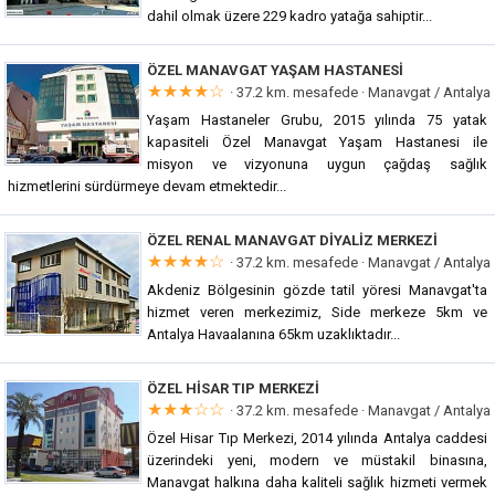
dahil olmak üzere 229 kadro yatağa sahiptir...
ÖZEL MANAVGAT YAŞAM HASTANESI
★★★★☆
· 37.2 km. mesafede ·
Manavgat / Antalya
Yaşam Hastaneler Grubu, 2015 yılında 75 yatak
kapasiteli Özel Manavgat Yaşam Hastanesi ile
misyon ve vizyonuna uygun çağdaş sağlık
hizmetlerini sürdürmeye devam etmektedir...
ÖZEL RENAL MANAVGAT DIYALIZ MERKEZI
★★★★☆
· 37.2 km. mesafede ·
Manavgat / Antalya
Akdeniz Bölgesinin gözde tatil yöresi Manavgat'ta
hizmet veren merkezimiz, Side merkeze 5km ve
Antalya Havaalanına 65km uzaklıktadır...
ÖZEL HISAR TIP MERKEZI
★★★☆☆
· 37.2 km. mesafede ·
Manavgat / Antalya
Özel Hisar Tıp Merkezi, 2014 yılında Antalya caddesi
üzerindeki yeni, modern ve müstakil binasına,
Manavgat halkına daha kaliteli sağlık hizmeti vermek