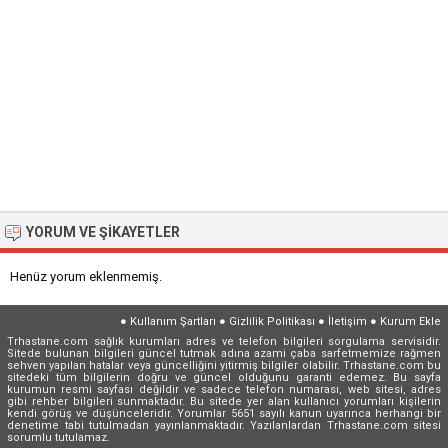
YORUM VE ŞIKAYETLER
Henüz yorum eklenmemiş.
●
Kullanım Şartları
●
Gizlilik Politikası
●
İletişim
●
Kurum Ekle
Trhastane.com sağlık kurumları adres ve telefon bilgileri sorgulama servisidir.
Sitede bulunan bilgileri güncel tutmak adına azami çaba sarfetmemize rağmen
sehven yapılan hatalar veya güncelliğini yitirmiş bilgiler olabilir. Trhastane.com bu
sitedeki tüm bilgilerin doğru ve güncel olduğunu garanti edemez. Bu sayfa
kurumun resmi sayfası değildir ve sadece telefon numarası, web sitesi, adres
gibi rehber bilgileri sunmaktadır. Bu sitede yer alan kullanıcı yorumları kişilerin
kendi görüş ve düşünceleridir. Yorumlar 5651 sayılı kanun uyarınca herhangi bir
denetime tabi tutulmadan yayınlanmaktadır. Yazılanlardan Trhastane.com sitesi
sorumlu tutulamaz.