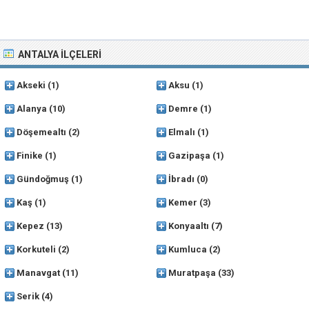
ANTALYA İLÇELERI
Akseki
(1)
Aksu
(1)
Alanya
(10)
Demre
(1)
Döşemealtı
(2)
Elmalı
(1)
Finike
(1)
Gazipaşa
(1)
Gündoğmuş
(1)
İbradı
(0)
Kaş
(1)
Kemer
(3)
Kepez
(13)
Konyaaltı
(7)
Korkuteli
(2)
Kumluca
(2)
Manavgat
(11)
Muratpaşa
(33)
Serik
(4)