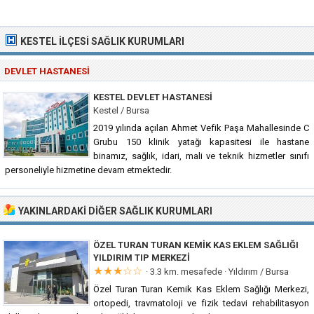
KESTEL İLÇESI SAĞLIK KURUMLARI
DEVLET HASTANESI
KESTEL DEVLET HASTANESI
Kestel / Bursa
2019 yılında açılan Ahmet Vefik Paşa Mahallesinde C
Grubu 150 klinik yatağı kapasitesi ile hastane
binamız, sağlık, idari, mali ve teknik hizmetler sınıfı
personeliyle hizmetine devam etmektedir.
YAKINLARDAKI DIĞER SAĞLIK KURUMLARI
ÖZEL TURAN TURAN KEMIK KAS EKLEM SAĞLIĞI
YILDIRIM TIP MERKEZI
★★★☆☆
· 3.3 km. mesafede ·
Yıldırım / Bursa
Özel Turan Turan Kemik Kas Eklem Sağlığı Merkezi,
ortopedi, travmatoloji ve fizik tedavi rehabilitasyon