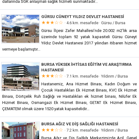
dallarında SGK anlaşmalı sağlık hizmeti sunmaktadır...
GÜRSU CÜNEYT YILDIZ DEVLET HASTANESI
★★★☆☆
· 4.6 km. mesafede ·
Gürsu / Bursa
Gürsu İlçesi Zafer Mahallesi’nde 20.002 m2’lik arsa
üzerinde toplam 92 yatak kapasiteli Gürsu Cüneyt
Yıldız Devlet Hastanesi 2017 yılından itibaren hizmet
vermeye başlamıştır...
BURSA YÜKSEK İHTISAS EĞITIM VE ARAŞTIRMA
HASTANESI
★★★☆☆
· 7.1 km. mesafede ·
Yıldırım / Bursa
Hastanemiz, Ana Hizmet Binası, Kadın Doğum ve
Çocuk Hastalıkları Ek Hizmet Binası, KVC Ek Hizmet
Binası, Dörtçelik Ruh Sağlığı ve Hastalıkları ek hizmet binası, Nilüfer Ek
Hizmet Binası, Osmangazi Ek Hizmet Binası, GETAT Ek Hizmet Binası,
ÇEMATEM olmak üzere 1520 yatak kapasitelidir...
BURSA AĞIZ VE DIŞ SAĞLIĞI HASTANESI
★★★☆☆
· 7.2 km. mesafede ·
Yıldırım / Bursa
Bursa Ağız ve Diş Sağlığı Merkezimizde Acil, Genel