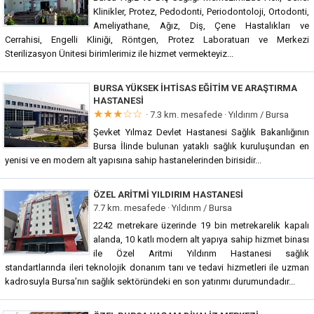
Klinikler, Protez, Pedodonti, Periodontoloji, Ortodonti,
Ameliyathane, Ağız, Diş, Çene Hastalıkları ve
Cerrahisi, Engelli Kliniği, Röntgen, Protez Laboratuarı ve Merkezi
Sterilizasyon Ünitesi birimlerimiz ile hizmet vermekteyiz...
BURSA YÜKSEK İHTISAS EĞITIM VE ARAŞTIRMA
HASTANESI
★★★☆☆
· 7.3 km. mesafede ·
Yıldırım / Bursa
Şevket Yılmaz Devlet Hastanesi Sağlık Bakanlığının
Bursa İlinde bulunan yataklı sağlık kuruluşundan en
yenisi ve en modern alt yapısına sahip hastanelerinden birisidir...
ÖZEL ARITMI YILDIRIM HASTANESI
7.7 km. mesafede ·
Yıldırım / Bursa
2242 metrekare üzerinde 19 bin metrekarelik kapalı
alanda, 10 katlı modern alt yapıya sahip hizmet binası
ile Özel Aritmi Yıldırım Hastanesi sağlık
standartlarında ileri teknolojik donanım tanı ve tedavi hizmetleri ile uzman
kadrosuyla Bursa’nın sağlık sektöründeki en son yatırımı durumundadır...