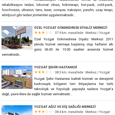
rehabilitasyon tedavi, lokomat cihazı, hidroterapi, hot-pack, cold-pack,
fonoforezis, ultrason, tens, laser, compex, traksiyon, parafin, uzay terapi,
whirlpool gibi tedavi yöntemleri uygulanmaktadır...
ÖZEL YOZGAT GÖKMEDRESE DIYALIZ MERKEZI
★★★☆☆
· 37.9 km. mesafede ·
Merkez / Yozgat
Özel Yozgat Gökmedrese Diyaliz Merkezi 2011
yılında hizmet vermeye başlamış olup haftanın altı
günü 06.00 ile 15.00 saatleri arasında hizmet
vermektedir...
YOZGAT ŞEHIR HASTANESI
★★★☆☆
· 38.3 km. mesafede ·
Merkez / Yozgat
Yozgat Şehir Hastanesi kaliteli hizmeti ve deneyimli
kadrosuyla bölgenin tüm ihtiyaçlarına her türlü
teknolojik ve fizyolojik yapısıyla sadece Yozgat’a
değil, çevre illere de sağlık hizmeti vermektedir...
YOZGAT AĞIZ VE DIŞ SAĞLIĞI MERKEZI
★★★☆☆
· 38.4 km. mesafede ·
Merkez / Yozgat