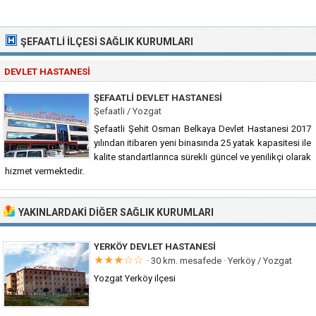
ŞEFAATLI İLÇESI SAĞLIK KURUMLARI
DEVLET HASTANESI
ŞEFAATLI DEVLET HASTANESI
Şefaatli / Yozgat
Şefaatli Şehit Osman Belkaya Devlet Hastanesi 2017
yılından itibaren yeni binasında 25 yatak kapasitesi ile
kalite standartlarınca sürekli güncel ve yenilikçi olarak
hizmet vermektedir.
YAKINLARDAKI DIĞER SAĞLIK KURUMLARI
YERKÖY DEVLET HASTANESI
★★★☆☆
· 30 km. mesafede ·
Yerköy / Yozgat
Yozgat Yerköy ilçesi