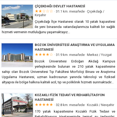
ÇIÇEKDAĞI DEVLET HASTANESI
★★☆☆☆
· 31.1 km. mesafede ·
Çiçekdağı /
Kırşehir
Çiçekdağı İlçe Hastanesi olarak 10 yatak kapasitesi
ile yeni binasında vatandaşlarımıza kaliteli bir sağlık
hizmeti vermenin mutluluğunu yaşamaktayız...
BOZOK ÜNIVERSITESI ARAŞTIRMA VE UYGULAMA
HASTANESI
★★★★☆
· 31.9 km. mesafede ·
Merkez / Yozgat
Bozok Üniversitesi Erdoğan Akdağ Kampus
yerleşkesinde bulunan ve 210 yatak kapasitesine
sahip olan Bozok Üniversitesi Tıp Fakültesi Morfoloji Binası ve Araştırma
Uygulama Hastanesi, uzman kadrosunun yanında teknoloji ve fiziksel
altyapısı ile bölge halkına kaliteli acil, tıp ve poliklinik hizmeti sunmaktadır...
KOZAKLI FIZIK TEDAVI VE REHABILITASYON
HASTANESI
★★★★★
· 32.8 km. mesafede ·
Kozaklı / Nevşehir
170 yatak kapasitesine Kozaklı Fizik Tedavi ve
Rehabilitasyon Hastanesinde termal su tedavidsi,