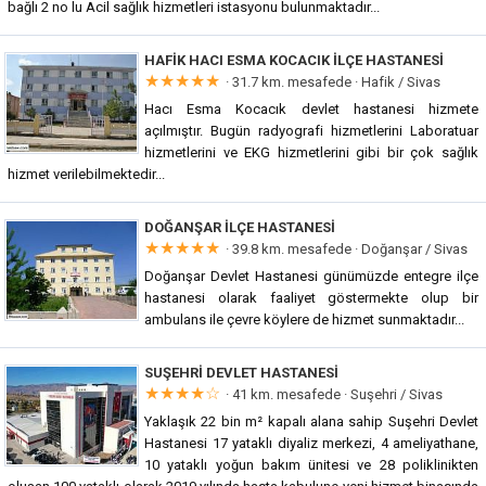
bağlı 2 no lu Acil sağlık hizmetleri istasyonu bulunmaktadır...
HAFIK HACI ESMA KOCACIK İLÇE HASTANESI
★★★★★
· 31.7 km. mesafede ·
Hafik / Sivas
Hacı Esma Kocacık devlet hastanesi hizmete
açılmıştır. Bugün radyografi hizmetlerini Laboratuar
hizmetlerini ve EKG hizmetlerini gibi bir çok sağlık
hizmet verilebilmektedir...
DOĞANŞAR İLÇE HASTANESI
★★★★★
· 39.8 km. mesafede ·
Doğanşar / Sivas
Doğanşar Devlet Hastanesi günümüzde entegre ilçe
hastanesi olarak faaliyet göstermekte olup bir
ambulans ile çevre köylere de hizmet sunmaktadır...
SUŞEHRI DEVLET HASTANESI
★★★★☆
· 41 km. mesafede ·
Suşehri / Sivas
Yaklaşık 22 bin m² kapalı alana sahip Suşehri Devlet
Hastanesi 17 yataklı diyaliz merkezi, 4 ameliyathane,
10 yataklı yoğun bakım ünitesi ve 28 poliklinikten