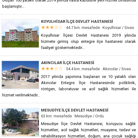
oluşan 100 yataklı olarak 2019 yılında hasta kabulune yeni hizmet binasında
başlamıştır...
KOYULHISAR İLÇE DEVLET HASTANESI
★★★☆☆
· 44.7 km. mesafede ·
Koyulhisar / Sivas
Koyulhisar İlçesi Devlet Hastanesi 2019 yılında
hizmete girmiş olup entegre ilçe hastanesi olarak
faaliyet göstermektedir...
AKINCILAR İLÇE HASTANESI
★★★☆☆
· 54.4 km. mesafede ·
Akıncılar / Sivas
2017 yılında yapımına başlanan ve 10 yataklı olan
Akıncılar Entegre İlçe Hastanesinde poliklinik,
röntgen, laboratuvar ve acil sağlık hizmetleri ile
hizmet verilmektedir...
MESUDIYE İLÇE DEVLET HASTANESI
63 km. mesafede ·
Mesudiye / Ordu
Mesudiye İlçe Devlet Hastanesi, koruyucu sağlık
hizmetleri, acil sağlık hizmetleri, muayene, tedavi ve
rehabilitasyon hizmetleri, doğum, ana çocuk sağlığı