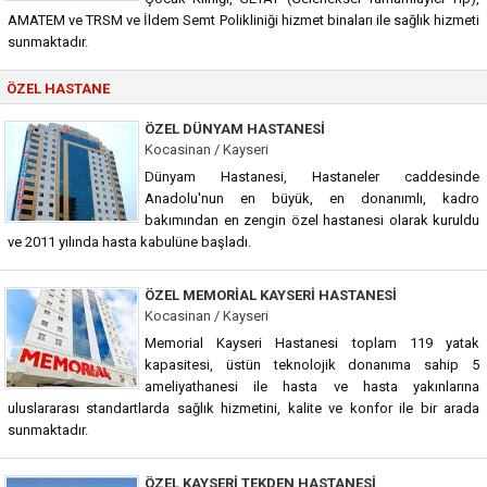
AMATEM ve TRSM ve İldem Semt Polikliniği hizmet binaları ile sağlık hizmeti
sunmaktadır.
ÖZEL HASTANE
ÖZEL DÜNYAM HASTANESI
Kocasinan / Kayseri
Dünyam Hastanesi, Hastaneler caddesinde
Anadolu'nun en büyük, en donanımlı, kadro
bakımından en zengin özel hastanesi olarak kuruldu
ve 2011 yılında hasta kabulüne başladı.
ÖZEL MEMORIAL KAYSERI HASTANESI
Kocasinan / Kayseri
Memorial Kayseri Hastanesi toplam 119 yatak
kapasitesi, üstün teknolojik donanıma sahip 5
ameliyathanesi ile hasta ve hasta yakınlarına
uluslararası standartlarda sağlık hizmetini, kalite ve konfor ile bir arada
sunmaktadır.
ÖZEL KAYSERI TEKDEN HASTANESI