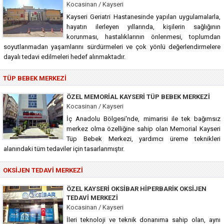
Kocasinan / Kayseri
Kayseri Geriatri Hastanesinde yapılan uygulamalarla,
hayatın ilerleyen yıllarında, kişilerin sağlığının
korunması, hastalıklarının önlenmesi, toplumdan
soyutlanmadan yaşamlarını sürdürmeleri ve çok yönlü değerlendirmelere
dayalı tedavi edilmeleri hedef alınmaktadır.
TÜP BEBEK MERKEZI
ÖZEL MEMORIAL KAYSERI TÜP BEBEK MERKEZI
Kocasinan / Kayseri
İç Anadolu Bölgesi'nde, mimarisi ile tek bağımsız
merkez olma özelliğine sahip olan Memorial Kayseri
Tüp Bebek Merkezi, yardımcı üreme teknikleri
alanındaki tüm tedaviler için tasarlanmıştır.
OKSIJEN TEDAVI MERKEZI
ÖZEL KAYSERI OKSIBAR HIPERBARIK OKSIJEN
TEDAVI MERKEZI
Kocasinan / Kayseri
İleri teknoloji ve teknik donanıma sahip olan, aynı