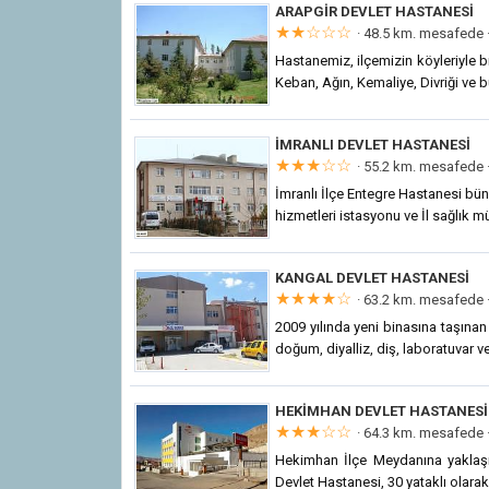
ARAPGIR DEVLET HASTANESI
★★☆☆☆
· 48.5 km. mesafede 
Hastanemiz, ilçemizin köyleriyle b
Keban, Ağın, Kemaliye, Divriği ve b
İMRANLI DEVLET HASTANESI
★★★☆☆
· 55.2 km. mesafede 
İmranlı İlçe Entegre Hastanesi büny
hizmetleri istasyonu ve İl sağlık m
KANGAL DEVLET HASTANESI
★★★★☆
· 63.2 km. mesafede 
2009 yılında yeni binasına taşınan 
doğum, diyalliz, diş, laboratuvar v
HEKIMHAN DEVLET HASTANESI
★★★☆☆
· 64.3 km. mesafede 
Hekimhan İlçe Meydanına yaklaş
Devlet Hastanesi, 30 yataklı olarak 