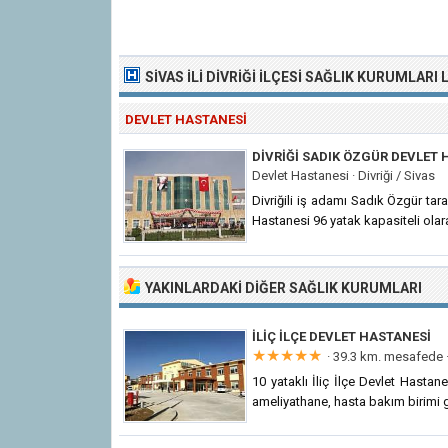
SIVAS İLI
DIVRIĞI İLÇESI SAĞLIK KURUMLARI
L
DEVLET HASTANESI
DIVRIĞI SADIK ÖZGÜR DEVLET 
Devlet Hastanesi ·
Divriği / Sivas
Divriğili iş adamı Sadık Özgür tar
Hastanesi 96 yatak kapasiteli ola
YAKINLARDAKI DIĞER SAĞLIK KURUMLARI
İLIÇ İLÇE DEVLET HASTANESI
★★★★★
· 39.3 km. mesafede 
10 yataklı İliç İlçe Devlet Hastanes
ameliyathane, hasta bakım birimi g