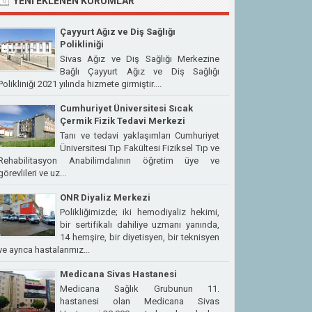
YENI EKLENEN KURUMLAR
Çayyurt Ağız ve Diş Sağlığı
Polikliniği
Sivas Ağız ve Diş Sağlığı Merkezine
Bağlı Çayyurt Ağız ve Diş Sağlığı
Polikliniği 2021 yılında hizmete girmiştir....
Cumhuriyet Üniversitesi Sıcak
Çermik Fizik Tedavi Merkezi
Tanı ve tedavi yaklaşımları Cumhuriyet
Üniversitesi Tıp Fakültesi Fiziksel Tıp ve
Rehabilitasyon Anabilimdalının öğretim üye ve
görevlileri ve uz...
ONR Diyaliz Merkezi
Polikliğimizde; iki hemodiyaliz hekimi,
bir sertifikalı dahiliye uzmanı yanında,
14 hemşire, bir diyetisyen, bir teknisyen
ve ayrıca hastalarımız...
Medicana Sivas Hastanesi
Medicana Sağlık Grubunun 11.
hastanesi olan Medicana Sivas