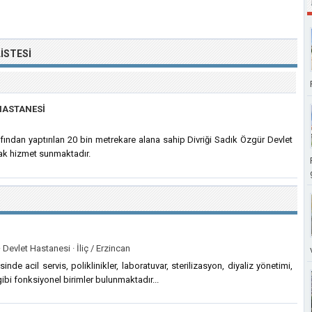
ISTESI
HASTANESI
afından yaptırılan 20 bin metrekare alana sahip Divriği Sadık Özgür Devlet
rak hizmet sunmaktadır.
·
Devlet Hastanesi ·
İliç / Erzincan
inde acil servis, poliklinikler, laboratuvar, sterilizasyon, diyaliz yönetimi,
ibi fonksiyonel birimler bulunmaktadır...