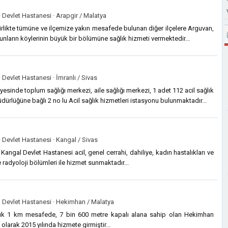
·
Devlet Hastanesi ·
Arapgir / Malatya
irlikte tümüne ve ilçemize yakın mesafede bulunan diğer ilçelere Arguvan,
unların köylerinin büyük bir bölümüne sağlık hizmeti vermektedir...
·
Devlet Hastanesi ·
İmranlı / Sivas
esinde toplum sağlığı merkezi, aile sağlığı merkezi, 1 adet 112 acil sağlık
üdürlüğüne bağlı 2 no lu Acil sağlık hizmetleri istasyonu bulunmaktadır...
·
Devlet Hastanesi ·
Kangal / Sivas
Kangal Devlet Hastanesi acil, genel cerrahi, dahiliye, kadın hastalıkları ve
e radyoloji bölümleri ile hizmet sunmaktadır...
·
Devlet Hastanesi ·
Hekimhan / Malatya
ık 1 km mesafede, 7 bin 600 metre kapalı alana sahip olan Hekimhan
olarak 2015 yılında hizmete girmiştir...