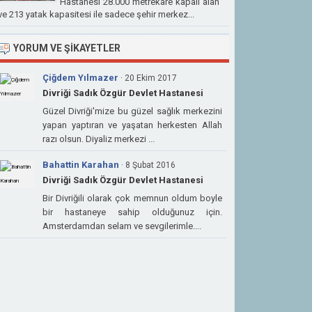
Hastanesi 28.000 metrekare kapalı alan
ve 213 yatak kapasitesi ile sadece şehir merkez...
YORUM VE ŞIKAYETLER
Çiğdem Yılmazer
· 20 Ekim 2017
Divriği Sadık Özgür Devlet Hastanesi
Güzel Divriği'mize bu güzel sağlık merkezini
yapan yaptıran ve yaşatan herkesten Allah
razı olsun. Diyaliz merkezi ...
Bahattin Karahan
· 8 Şubat 2016
Divriği Sadık Özgür Devlet Hastanesi
Bir Divriğili olarak çok memnun oldum boyle
bir hastaneye sahip olduğunuz için.
Amsterdamdan selam ve sevgilerimle....